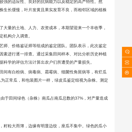
较强的适应性、良好的抗病能力以及稳定的高产特性。然
株生长缓慢，叶片发黄且果实发育不良，而相邻区域的植株
了大量的土地、人力、农资成本，本期望迎来一个丰收季，
定机构介入调查。
级农艺师、价格鉴证师等组成的鉴定团队。团队表示，此次鉴定
因素进行逐一排查。通过采集田间样本、对比分析历史种植
据科学的评估方法计算出农户们所遭受的产量损失。
田间有白粉病、病毒病、霜霉病、细菌性角斑病等，有烂瓜
瓜为正常瓜，和包装图片一样，绿皮瓜鉴定组视为杂株。测定
是由于田间绿色（杂株）南瓜占南瓜总数的37%，对产量造成
，籽粒大而簿，边缘有明显边纹，座瓜不集中。绿色的瓜小