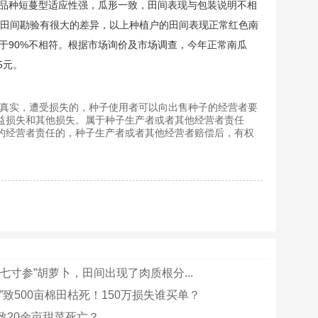
品种短蔓型适应性强，瓜形一致，田间表现与包装说明不相
际田间勘验有很大的差异，以上种植户的田间表现正常红色南
低于90%不相符。根据市场询价及市场调查，今年正常南瓜
5元。
真实，遭受损失的，种子使用者可以向出售种子的经营者要
益损失和其他损失。属于种子生产者或者其他经营者责任
的经营者责任的，种子生产者或者其他经营者赔偿后，有权
七寸参”胡萝卜，田间出现了肉质根分...
”致500亩棉田枯死！150万损失谁买单？
致20余亩甜菜死亡？