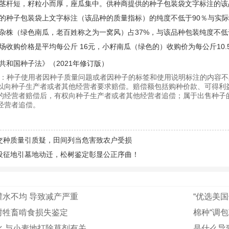
茎杆短，籽粒小而厚，座瓜集中。供种商提供的种子包装袋文字标注的该
的种子包装袋上文字标注（该品种的质量指标）的纯度不低于90％与实
，杂株（绿色南瓜，老百姓称之为一窝风）占37%，与该品种包装纯度不
场收购价格是平均每公斤 16元，小籽南瓜（绿色的）收购价为每公斤10.
共和国种子法》（2021年修订版）
：种子使用者因种子质量问题或者因种子的标签和使用说明标注的内容不
以向种子生产者或者其他经营者要求赔偿。赔偿额包括购种价款、可得利
的经营者赔偿后，有权向种子生产者或者其他经营者追偿；属于出售种子
经营者追偿。
交种质量引质疑，田间列当危害致农户受损
设征地引墓地动迁，松树鉴定彰显公正序曲！
灌水不均 导致减产严重
“优选美国
树牲畜啃食损失鉴定
棉种“调包
化 与小麦地打除草剂有关
是什么导