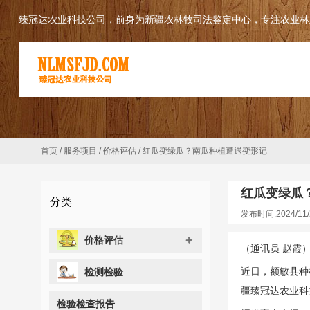
臻冠达农业科技公司，前身为新疆农林牧司法鉴定中心，专注农业林
首页
/
服务项目
/
价格评估
/
红瓜变绿瓜？南瓜种植遭遇变形记
红瓜变绿瓜
分类
发布时间:2024/11/
价格评估
（通讯员 赵霞
近日，额敏县种
检测检验
疆臻冠达农业科
检验检查报告