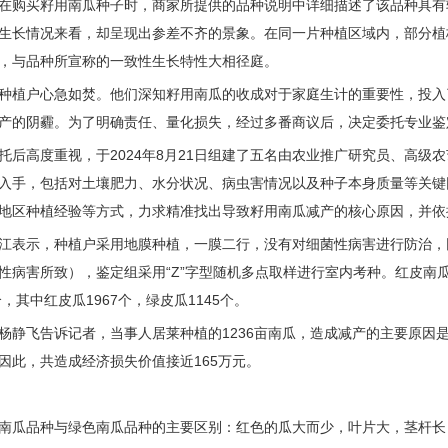
在购买籽用南瓜种子时，商家所提供的品种说明中详细描述了该品种具有
生长情况来看，却呈现出参差不齐的景象。在同一片种植区域内，部分植
，与品种所宣称的一致性生长特性大相径庭。
种植户心急如焚。他们深知籽用南瓜的收成对于家庭生计的重要性，投入
产的阴霾。为了明确责任、量化损失，经过多番商议后，决定委托专业鉴
托后高度重视，于2024年8月21日组建了五名由农业推广研究员、高
入手，包括对土壤肥力、水分状况、病虫害情况以及种子本身质量等关键
地区种植经验等方式，力求精准找出导致籽用南瓜减产的核心原因，并依
江表示，种植户采用地膜种植，一膜二行，没有对细菌性病害进行防治，
性病害所致），鉴定组采用“Z”字型随机多点取样进行室内考种。红皮南
个，其中红皮瓜1967个，绿皮瓜1145个。
杨静飞告诉记者，当事人居莱种植的1236亩南瓜，造成减产的主要原因
因此，共造成经济损失价值接近165万元。
南瓜品种与绿色南瓜品种的主要区别：红色的瓜大而少，叶片大，茎杆长