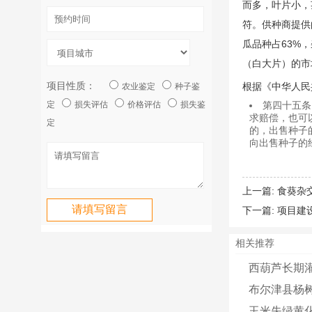
而多，叶片小，
符。供种商提供
瓜品种占63%
（白大片）的市
项目性质：
根据《中华人民
农业鉴定
种子鉴
定
损失评估
价格评估
损失鉴
第四十五条
求赔偿，也可
定
的，出售种子
向出售种子的
上一篇:
食葵杂
下一篇:
项目建
相关推荐
西葫芦长期
布尔津县杨
玉米失绿黄