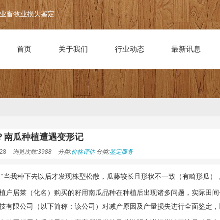
业畜牧业损失鉴定
首页
关于我们
行业动态
最新讯息
？南瓜种植遭遇变形记
28
浏览次数:3988
分类:
价格评估
分类:
鉴定服务
）“当我种下去以后才发现株型松散，瓜藤较长且形状不一致（有畸形瓜）
植户居莱（化名）购买的籽用南瓜品种在种植后出现诸多问题，实际田间
技有限公司（以下简称：该公司）对减产原因及产量损失进行全面鉴定，