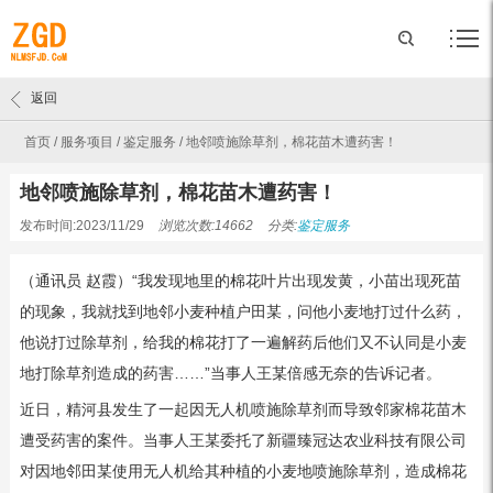
返回
首页
/
服务项目
/
鉴定服务
/
地邻喷施除草剂，棉花苗木遭药害！
地邻喷施除草剂，棉花苗木遭药害！
发布时间:2023/11/29
浏览次数:14662
分类:
鉴定服务
（通讯员 赵霞）“我发现地里的棉花叶片出现发黄，小苗出现死苗
的现象，我就找到地邻小麦种植户田某，问他小麦地打过什么药，
他说打过除草剂，给我的棉花打了一遍解药后他们又不认同是小麦
地打除草剂造成的药害……”当事人王某倍感无奈的告诉记者。
近日，精河县发生了一起因无人机喷施除草剂而导致邻家棉花苗木
遭受药害的案件。当事人王某委托了新疆臻冠达农业科技有限公司
对因地邻田某使用无人机给其种植的小麦地喷施除草剂，造成棉花