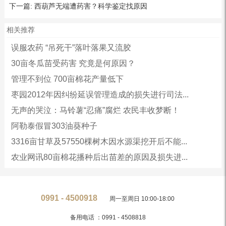
下一篇:
西葫芦无端遭药害？科学鉴定找原因
相关推荐
误服农药 “吊死干”落叶落果又流胶
30亩冬瓜苗受药害 究竟是何原因？
管理不到位 700亩棉花产量低下
枣园2012年因纠纷延误管理造成的损失进行司法...
无声的哭泣：马铃薯“忍痛”腐烂 农民丰收梦断！
阿勒泰假冒303油葵种子
3316亩甘草及57550棵树木因水源渠挖开后不能...
农业网讯80亩棉花播种后出苗差的原因及损失进...
0991 - 4500918
周一至周日 10:00-18:00
备用电话 ：0991 - 4508818