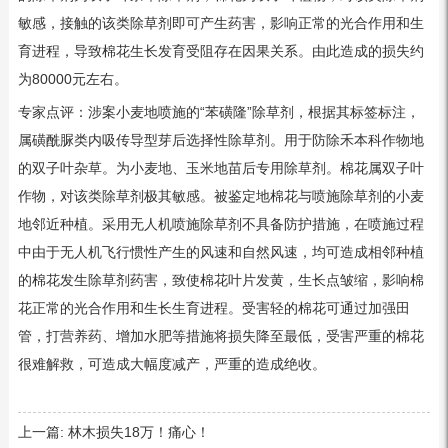
敏感，接触的该类除草剂即可产生药害，影响正常的光合作用和生
育进程，导致棉花生长发育受阻存在因果关系。由此造成的损失约
为80000元左右。
专家点评：涉案小麦地喷施的“苯磺隆”除草剂，根据其标签标注，
属磺酰脲类内吸传导型芽后选择性除草剂。用于防除禾本科作物地
的双子叶杂草。为小麦地、玉米地苗后专用除草剂。棉花属双子叶
作物，对该类除草剂极其敏感。被鉴定地棉花与喷施除草剂的小麦
地邻近种植。采用无人机喷施除草剂不具备防护措施，在喷施过程
中由于无人机飞行惯性产生的风速和自然风速，均可造成相邻种植
的棉花发生除草剂药害，致使棉花叶片发黄，生长点皱缩，影响棉
花正常的光合作用和生长生育进程。受害轻的棉花可通过加强田
管，打营养药、增加水肥等措施将损失降至最低，受害严重的棉花
很难解救，可造成大幅度减产，严重的造成绝收。
上一篇:
林木损失18万！痛心！