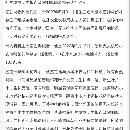
叶片发黄，生长点皱缩的原因及损失进行鉴定。
该公司收到委托后，于2023年5月31日指派三名高级农艺师与价格
鉴证师组成鉴定组，在县农业农村局执法人员的见证下、在棉花种
植户王某、小麦种植户田某、无人机机主周某共同到现场的情况
下，对被鉴定地进行了现场勘验及调查。
无人机机主周某告诉记者，他是2023年5月13日，使用无人机给小
麦地喷施的除草剂+矮壮素。40公斤水加了46包除草剂，矮壮素
100克/亩。
鉴定专家陈金梅表示，被鉴定地与涉案小麦地相邻种植，没有自然
间隔。田间可见被鉴定地棉花叶片发黄，生长点凹陷、新生叶片
小，生长受阻，发育缓慢，明显表现除草剂药害症状。距离涉案小
麦地近处棉花药害症状表现严重，距离小麦地渐远棉花药害症状表
现渐轻。因此可见，王某种植的棉花，因地邻田某使用无人机给其
种植的小麦地喷施除草剂，造成棉花叶片发黄，生长点皱缩的原
因，与邻近小麦地使用无人机喷施除草剂不具备防护措施，所喷施
的除草剂为双子叶杂草除草剂，棉花为双子叶植物，对该类除草剂