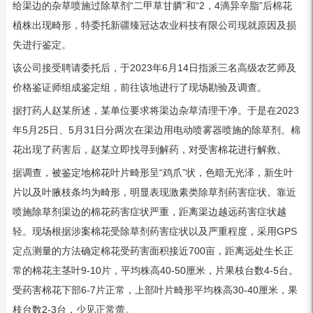
给渠边的杂草喷施过除草剂“二甲草甘膦”和“2，4滴异辛脂”后棉花
植株出现畸形，特委托新疆臻冠达农业科技有限公司现就原因及损
失进行鉴定。
该公司接受聘请委托后，于2023年6月14日指派三名高级农艺师及
价格鉴证师组成鉴定组，前往该地进行了现场勘验及调查。
据打药人赵某所述，某单位要求将渠边杂草清理干净。于是在2023
年5月25日、5月31日分两次在渠边用电动喷雾器喷施的除草剂。棉
花出现了药害后，赵某立即找寻到解药，对受害棉花进行解救。
据调查，被鉴定地棉花叶片畸形呈“鸡爪”状，色暗无光泽，新生叶
片以及叶腋枝条均为畸形，明显表现激素类除草剂药害症状。靠近
喷施除草剂渠边的棉花药害症状严重，距离渠边越远药害症状越
轻。现场根据涉案棉花受除草剂药害症状以及严重程度，采用GPS
定点测量的方法确定棉花受药害面积接近700亩，距离远处生长正
常的棉花主茎叶9-10片，平均株高40-50厘米，片果枝台数4-5台。
受药害棉花下部6-7片正常，上部叶片畸形平均株高30-40厘米，果
枝台数2-3台，少见正常蕾。