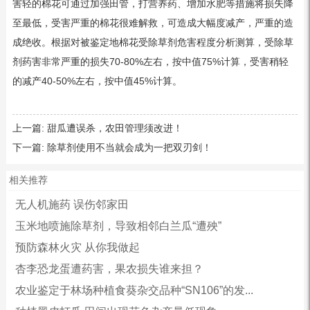
害轻的棉花可通过加强田管，打营养药、增加水肥等措施将损失降
至最低，受害严重的棉花很难解救，可造成大幅度减产，严重的造
成绝收。根据对被鉴定地棉花受除草剂危害程度分析测算，受除草
剂药害非常严重的损失70-80%左右，按中值75%计算，受害稍轻
的减产40-50%左右，按中值45%计算。
上一篇:
甜瓜遭误杀，农田管理须改进！
下一篇:
除草剂使用不当就会成为一把双刃剑！
相关推荐
无人机施药 误伤邻家田
玉米地喷施除草剂，导致相邻白兰瓜“遭殃”
预防森林火灾 从你我做起
杏李恐龙蛋遭药害，果农损失谁来担？
农业鉴定于林场种植食葵杂交品种“SN106”的发...