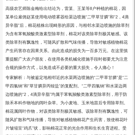
高级农艺师陈金梅给出结论为，雷某、王某等8户种植的棉花，因
某单位雇佣赵某使用电动喷雾器给渠边喷施“二甲草甘膦”和“2，4滴
异辛脂”后，棉花植株出现畸形的原因，与相邻水渠边喷施的除草剂
为含有苯氧羧酸类激素型除草剂，棉花对该类除草剂极其敏感。该
类除草剂有飘逸性，可随风扩散和气味传播，导致对敏感植物棉花
产生药害存在因果关系。由此造成的损失为一百多万元。在这里慎
重提醒广大农户朋友，在使用各类机械化喷施手段时都要尤为注意
合规的操作方式，以免造成不必要的重大损失，令人痛心！
专家解析：与被鉴定地相邻近的水渠两边喷施的“二甲草甘膦”是“二
甲四氯钠”和“草甘膦异丙铵盐”的复配剂。“二甲四氯钠”和水渠边两
边喷施的“2，4滴异辛脂”均属于苯氧羧酸类激素型除草剂，用于防
除禾本科作物地的阔叶杂草。为小麦地、玉米地苗后专用除草剂。
棉花属阔叶作物，对该类除草剂极其敏感。该除草剂有飘逸性，可
随风扩散和气味传播，导致对敏感植物棉花产生药害，致使棉花叶
片皱缩呈“鸡爪”状，影响棉花正常的光合作用和生长生育进程。受