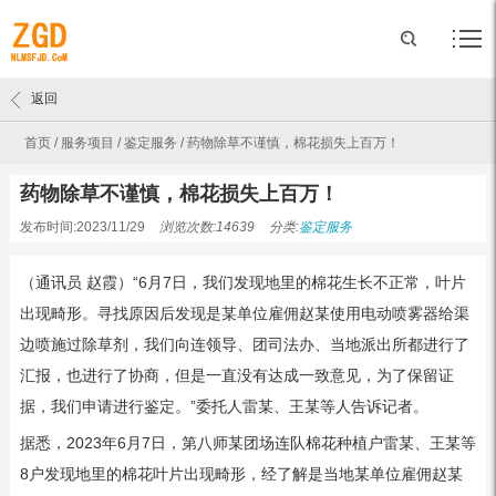
返回
首页
/
服务项目
/
鉴定服务
/
药物除草不谨慎，棉花损失上百万！
药物除草不谨慎，棉花损失上百万！
发布时间:2023/11/29
浏览次数:14639
分类:
鉴定服务
（通讯员 赵霞）“6月7日，我们发现地里的棉花生长不正常，叶片
出现畸形。寻找原因后发现是某单位雇佣赵某使用电动喷雾器给渠
边喷施过除草剂，我们向连领导、团司法办、当地派出所都进行了
汇报，也进行了协商，但是一直没有达成一致意见，为了保留证
据，我们申请进行鉴定。”委托人雷某、王某等人告诉记者。
据悉，2023年6月7日，第八师某团场连队棉花种植户雷某、王某等
8户发现地里的棉花叶片出现畸形，经了解是当地某单位雇佣赵某