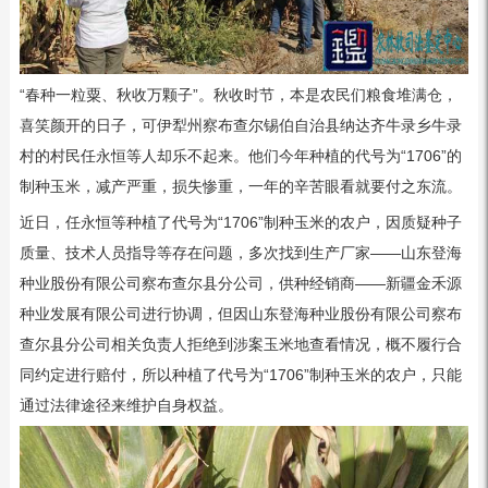
“春种一粒粟、秋收万颗子”。秋收时节，本是农民们粮食堆满仓，
喜笑颜开的日子，可伊犁州察布查尔锡伯自治县纳达齐牛录乡牛录
村的村民任永恒等人却乐不起来。他们今年种植的代号为“1706”的
制种玉米，减产严重，损失惨重，一年的辛苦眼看就要付之东流。
近日，任永恒等种植了代号为“1706”制种玉米的农户，因质疑种子
质量、技术人员指导等存在问题，多次找到生产厂家——山东登海
种业股份有限公司察布查尔县分公司，供种经销商——新疆金禾源
种业发展有限公司进行协调，但因山东登海种业股份有限公司察布
查尔县分公司相关负责人拒绝到涉案玉米地查看情况，概不履行合
同约定进行赔付，所以种植了代号为“1706”制种玉米的农户，只能
通过法律途径来维护自身权益。