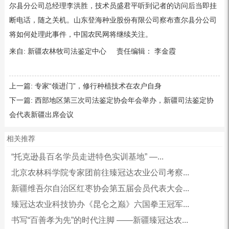
尔县分公司总经理李洪胜，技术员盛君平听到记者的访问后当即挂
断电话，随之关机。山东登海种业股份有限公司察布查尔县分公司
将如何处理此事件，中国农民网将继续关注。
来自: 新疆农林牧司法鉴定中心 责任编辑： 李金霞
上一篇:
专家“领进门”，修行种植技术在农户自身
下一篇:
西部地区第三次司法鉴定协会年会举办，新疆司法鉴定协
会代表新疆出席会议
相关推荐
“托克逊县百名学员走进特色实训基地” —...
北京农林科学院专家团前往臻冠达农业公司考察...
新疆维吾尔自治区红枣协会第五届会员代表大会...
臻冠达农业科技协办《昆仑之巅》六国拳王冠军...
书写“百善孝为先”的时代注脚 ——新疆臻冠达农...