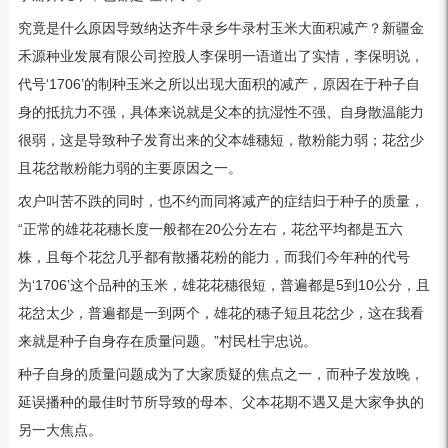
究竟是什么原因导致纳达齐牛录乡牛录村玉米大面积减产？新疆金
禾源种业发展有限公司控股人李保明一语道出了实情，李保明说，
代号‘1706’的制种玉米之所以出现大面积的减产，原因在于种子自
身的抵抗力不强，具体来说就是父本的抗湿性不强、自身散温能力
很弱，这是导致种子发育出来的父本雄穗短，散粉能力弱；花岔少
且花岔散粉能力弱的主要原因之一。
农户叫苦不跌的同时，也不约而同将减产的症结归于种子的质量，
“正常的雄花花穗长度一般都在20公分左右，花岔平均都是五六
株，且每个花岔几乎都有散播花粉的能力，而我们今年种的代号
为‘1706’这个品种的玉米，雄花花穗很短，普遍都是5到10公分，且
花岔太少，普遍都是一到两个，雄花的穗子短且花岔少，这在我看
来就是种子自身存在质量问题。”村民杜宇忠说。
种子自身的质量问题成为了大家质疑的焦点之一，而种子发放晚，
延误播种的最佳时节所导致的母本、父本花期不遇又是大家争执的
另一大焦点。