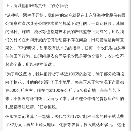
上，所以他们难逃责任。”任永恒说。
“从种第一颗种子开始，我们村的农户就是在山东登海种业股份有限
公司察布查尔县分公司技术员的规范下进行的，一直到秋收，其间
的播种、施肥、浇水等也都是技术员的严格监督下完成的，所以我
们的村民在田间开展的任何活动都不存在问题，田间管理是毋庸置
疑的。”李保明说，如果没有技术员的指导，任何一个农民私自从事
任何田间行为，出现问题依合同要求农民是要负全责的，农户负不
起这个责，所以都很“听话”。
“为了种这些地，我从银行贷了将近100万的款项，除了部分款项投
向了棉花，其他的都投到了玉米地里。每亩玉米正常情况下产量都
在500公斤左右，现在也就100多公斤，570多亩地，辛辛苦苦下
来，不但没有赚到钱，反而亏了本，甚至连今年借的贷款所产生的
利息都没法还清。”任永恒说。
任永恒给记者算了一笔账，买代号为“1706”制种玉米的种子就花费
了32万元，再加上购买地膜、化肥等农资，投入就达40多元，这还