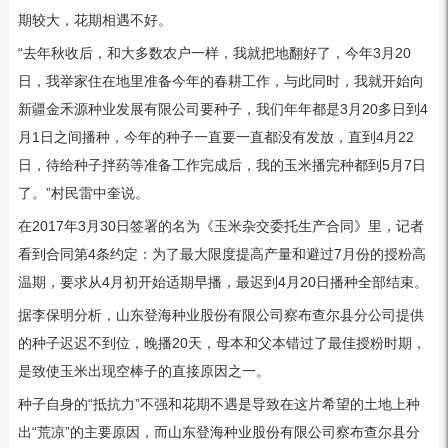
期较大，花期相遇不好。
“去年秋收后，和大多数农户一样，我就把地翻好了，今年3月20
日，我举家住在地里准备今年的春耕工作，与此同时，我就开始向
新疆金禾源种业发展有限公司要种子，我们年年都是3月20多日到4
月1日之间播种，今年的种子一直要一直都没有发放，直到4月22
日，待给种子拌药等准备工作完成后，我的玉米播完种都到5月7日
了。”村民雷中奎说。
在2017年3月30日签署的名为《玉米杂交委托生产合同》里，记者
看到合同第4条约定：为了最大限度提高产量和避过7月份的授粉高
温期，要求从4月初开始适期早播，最迟到4月20日播种全部结束。
据李保明分析，山东登海种业股份有限公司察布查尔县分公司提供
的种子迟迟不到位，晚播20天，母本和父本错过了最佳授粉时期，
是致使玉米出现空棒子的直接原因之一。
种子自身的“抵抗力”不强和花期不遇是导致在这片希望的土地上种
出“荒凉”的主要原因，而山东登海种业股份有限公司察布查尔县分