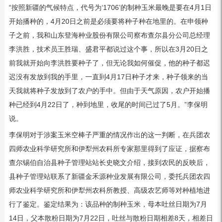
“按照新疆的气候特点，代号为‘1706’的制种玉米最晚是要在4月1日
开始播种的，4月20日之前是必须要将种子种在地里的。在申领种
子之前，我和山东登海种业股份有限公司察布查尔县分公司总经理
李洪胜，技术员王胜瑞、盛君平都说过这个事，所以在3月20日之
前我就开始向李洪胜要种子了，但无论我如何催促，他的种子都迟
迟没有发放到我的手里，一直到4月17日种子才来，种子领来的当
天我就将种子发放到了农户的手中。但由于天气原因，农户开始播
种已经到4月22日了，种到地里，收尾的时间已过了5月。”李保明
说。
李保明对于涉案玉米空棒子严重的情况作出的这一判断，在兵团农
四师农业科学研究所和伊犁州农科所专家那里得到了应证，据察布
查尔锡伯自治县种子管理站站长史晓文介绍，接到农民的反映后，
县种子管理站联系了新疆金禾源种业发展有限公司，委托兵团农四
师农业科学研究所和伊犁州农科所教授、高级农艺师等对种植地进
行了鉴定。鉴定结果为：该品种的制种玉米，母本吐丝日期为7月
14日，父本散粉日期为7月22日，吐丝与散粉日期相差8天，相差日