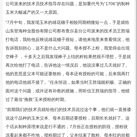
公司派来的技术员技术指导存在问题，是加重代号为“1706”的制种
玉米大幅减产的又一大原因。
“7月中旬，我发现玉米的雄花穗子相较同期稍微短一点，于是就给
山东登海种业股份有限公司察布查尔县分公司派来的技术员王胜瑞
打电话，我给他反映说雄花穗子很短，请他来地里来查看情况，他
告诉我别担心，这不是什么大问题。母本授不上粉，我觉得会出现
空棒子 ，十多天之后我发现棒子上结的籽粒果然很不理想，于是就
再次给他打了电话，告诉他这一情况后，他说没事过几天就好了。
他的意思是父本可能还要散粉，母本还有授粉的可能，后来我再打
他的电话他就不接了。”任永恒说，如果当时王胜瑞能积极、正确的
面对这个问题，或许还有补救的措施，而听信王胜瑞的指导，他错
过了最佳“挽救”玉米授粉的时期。
“前期我们的技术员就给他们的技术员说过这个事，他们就一直推诿
说这个品种的玉米父本、母本后期还要授粉，后期长长就好了。这
个话从制种原理来说是行不通的，7月份正在授粉的阶段，授粉状
况看起来都不咋地，授粉期过了，父本结束了散粉、母本吐的丝都