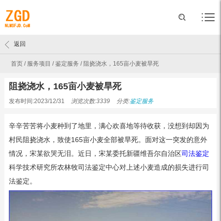
返回
首页
/
服务项目
/
鉴定服务
/
阻挠浇水，165亩小麦被旱死
阻挠浇水，165亩小麦被旱死
发布时间:2023/12/31
浏览次数:3339
分类:
鉴定服务
辛辛苦苦将小麦种到了地里，满心欢喜地等待收获，没想到却因为
村民阻挠浇水，致使165亩小麦全部被旱死。面对这一突发的意外
情况，宋某欲哭无泪。近日，宋某委托新疆维吾尔自治区
司法鉴定
科学技术研究所农林牧司法鉴定中心对上述小麦造成的损失进行司
法鉴定。