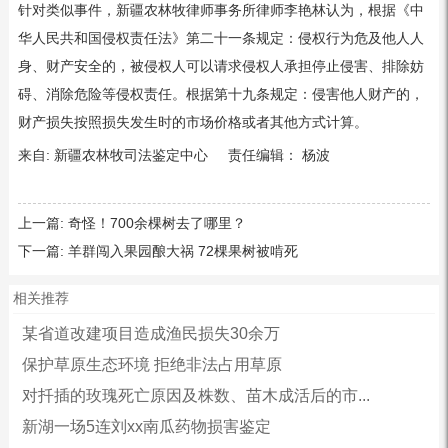
针对类似事件，新疆农林牧律师事务所律师李艳林认为，根据《中
华人民共和国侵权责任法》第二十一条规定：侵权行为危及他人人
身、财产安全的，被侵权人可以请求侵权人承担停止侵害、排除妨
碍、消除危险等侵权责任。根据第十九条规定：侵害他人财产的，
财产损失按照损失发生时的市场价格或者其他方式计算。
来自: 新疆农林牧司法鉴定中心 责任编辑： 杨波
上一篇:
奇怪！700余棵树去了哪里？
下一篇:
羊群闯入果园酿大祸 72棵果树被啃死
相关推荐
某省道改建项目造成渔民损失30余万
保护草原生态环境 拒绝非法占用草原
对扦插的玫瑰死亡原因及株数、苗木成活后的市...
新湖一场5连刘xx南瓜药物损害鉴定