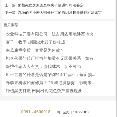
上一篇:
葡萄死亡之原因及损失价值进行司法鉴定
下一篇:
农场的冬小麦大部分死亡的原因及损失进行司法鉴定
相关推荐
农业科技开发有限公司非法占用农用地涉案地块...
麦子丰收季 却因缺水毁了好收成
南瓜腐烂变质，究竟是为何故？
桃李落果与砖厂排放的烟雾有无因果关系，如有...
保护生态人人有责，盗伐林木，切不可为！
所种红薯的种薯是否是“西农43-1”品种；每亩损...
春季果树该如何修剪？ “果树过度修剪，影响来...
种植黑皮打瓜 田间出现花色杂产量低现象
0991 - 4500918
周一至周日 10:00-18:00