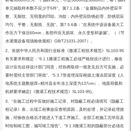
单元抽取样本数不应少于5件”。第7.1.2条：“金属制品内外壁应平
整、无裂纹、无明显的凹陷、沟纹；内外壁应防锈处理，防锈层应
均匀、平整，无裂痕、无脱”。第7.5.6条：“在系统中该设备最大工
作压力下保压60min，各部件应无损坏、永久变形和渗漏”。（《节
水灌溉设备现场验收规程》GB/T21031-2007）。
2、依据中华人民共和国行业标准《微灌工程技术规范》SL103-95
有关要求和规定：“6.1.1微灌工程施工必须严格按设计进行，修改
设计应先征得设计部门同意，经协商取得一致意见后方可实施，必
要时需经主管部门审批”。“5.3.7管道埋深应根据土壤冻层深度
（
人
地系统主题数据库
–
精河县全年冻土深度为137cm）、地面荷载和
机耕要求确定(《微灌工程技术规范》SL103-95)。
3、“在施工过程中应做好施工记录。对隐蔽工程必须填写《隐蔽工
程记录》表，出现工程事故应查明原因，及时处理，并记录处理措
施，经验收合格后才能进入下道工序施工。全部工程施工完毕应及
时绘制竣工图，编写竣工报告”。“9.1.3微灌工程的隐蔽部分必须在