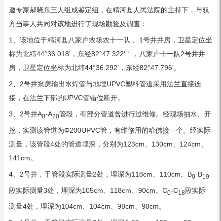
邀专家郝晓东三人组成鉴定组，在精河县人民法院的主持下，与双
方当事人共同对该地进行了现场勘验及调查：
1、该地位于精河县八家户农场农十一队， 1号井井房，卫星定位坐
标为北纬44°36.018’，东经82°47.322’＇，八家户十一队2号井井
房，卫星定位坐标为北纬44°36.292’，东经82°47.796’。
2、2号井泵房输出水焊管与地埋UPVC塑料管道采用法兰直接连
接，在法兰下部的UPVC管错位断开。
3、2号井A
-A
管段，有部分管道曾进行过维修。经现场抽水、开
0
20
挖，实测该管道为Φ200UPVC管，有维修用的哈佛接一个。经实际
测量，该管段4处的管道埋深，分别为123cm、130cm、124cm、
141cm。
4、2号井，干管段实际测量2处，埋深为118cm、110cm。B
-B
0
19
段实际测量3处，埋深为105cm、118cm、90cm。C
-C
段实际
0
18
测量4处，埋深为104cm、104cm、98cm、90cm。