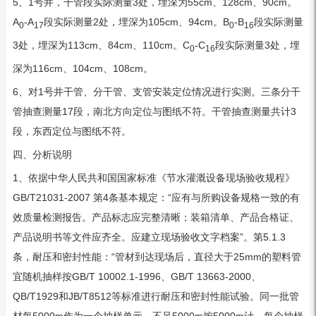
5、1号井，干管段实际测量3处，埋深为55cm、128cm、90cm。
A
-A
段实际测量2处，埋深为105cm、94cm。B
-B
段实际测量
0
17
0
16
3处，埋深为113cm、84cm、110cm。C
-C
段实际测量3处，埋
0
16
深为116cm、104cm、108cm。
6、对1号井干管、分干管、支管安装定位情况进行实测。三条分干
管抽查测量17段，南北方向定位与图纸不符。干管抽查测量共计3
段，东西定位与图纸不符。
四、分析说明
1、依据中华人民共和国国家标准《节水灌溉设备现场验收规程》
GB/T21031-2007 第4条基本规定：“应有与所购设备规格一致的有
效质量检测报告。产品标志应完整清晰；装箱清单、产品合格证、
产品说明书等文件应齐全。应建立现场验收文字档案”。第5.1.3
条，耐压和密封性能：“管材到达现场后，直径大于25mm的塑料管
宜随机抽样按GB/T 10002.1-1996、GB/T 13663-2000、
QB/T1929和JB/T8512等标准进行耐压和密封性能试验。同一批管
材每5000m作为一个抽样单元，不足5000m按5000m计，每个抽样