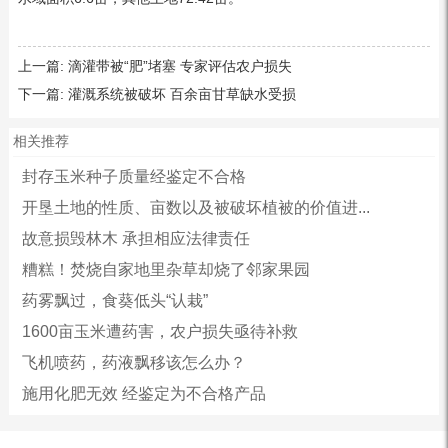
上一篇:
滴灌带被“肥”堵塞 专家评估农户损失
下一篇:
灌溉系统被破坏 百余亩甘草缺水受损
相关推荐
封存玉米种子质量经鉴定不合格
开垦土地的性质、亩数以及被破坏植被的价值进...
故意损毁林木 承担相应法律责任
糟糕！焚烧自家地里杂草却烧了邻家果园
药雾飘过，食葵低头“认栽”
1600亩玉米遭药害，农户损失亟待补救
飞机喷药，药液飘移该怎么办？
施用化肥无效 经鉴定为不合格产品