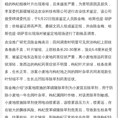
植的枸杞植株叶片出现卷缩，后来越发严重，为查明原因及损失，
李某委托新疆臻冠达农业科技有限公司进行农业技术鉴定。该公司
接受聘请委托后，于5月22日指派鉴定人员陈金梅、哈斯也提·胡萨
音；价格鉴证师高声亮、桑丽文四人组成鉴定组，并由陈金梅、哈
斯也提·胡萨音出现场对被鉴定地现场进行了勘验及调查。
农业推广研究员陈金梅表示：田间调查时明显可见所涉枸杞上部枝
条卷曲不直，叶片皱缩。上部枝条长20-30厘米，顶尖5-8厘米处受
害。被鉴定地东边靠近小麦地药害症状严重，离小麦地渐远药害症
状渐轻，靠西边的枸杞药害症状不明显，枸杞叶片浓绿，枝条坐果
多，生长正常。涉案小麦地与枸杞地之间的阔叶杂草共同表现新生
叶邹缩不平，生长点凹陷等除草剂药害症状。
陈金梅介绍“涉案地喷施的苯磺隆除草剂为小麦苗后除草剂，用于防
除小麦地一年生阔叶杂草。枸杞属阔叶作物，对该类除草剂敏感。
小麦地喷施除草剂使用电动喷雾器，该喷雾器压力大，喷雾远，存
在较大的飘移风险。枸杞受苯磺隆除草剂危害后，导致新生枝条弯
曲，结果枝短，叶片皱缩，影响枸杞正常的光合作用，致使枸杞结