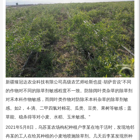
新疆臻冠达农业科技有限公司高级农艺师哈斯也提·胡萨音说“不同
的作物对不同的除草剂敏感程度不一致。防除阔叶类杂草的除草剂
对禾本科作物敏感，而阔叶类作物对防除禾本科杂草的除草剂敏
感。如2， 4-滴、二甲四氯对棉花、瓜类、豆类、果树等敏感；盖
草能、稳杀得等对小麦、水稻、玉米敏感。”
2021年5月8日，乌苏某农场枸杞种植户李某在地干活时，发现地邻
冉某的工人在给其种植的小麦地喷施除草剂。几天后李某发现所种