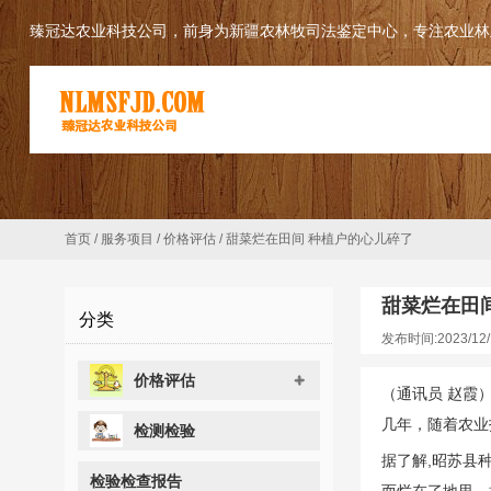
臻冠达农业科技公司，前身为新疆农林牧司法鉴定中心，专注农业林
首页
/
服务项目
/
价格评估
/
甜菜烂在田间 种植户的心儿碎了
甜菜烂在田
分类
发布时间:2023/12/
价格评估
（通讯员 赵霞
几年，随着农业
检测检验
据了解,昭苏县
检验检查报告