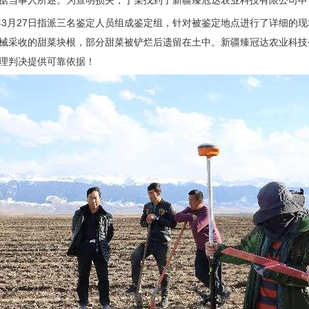
据当事人所述。为查明损失，丁某找到了新疆臻冠达农业科技有限公司申
3年3月27日指派三名鉴定人员组成鉴定组，针对被鉴定地点进行了详细
械采收的甜菜块根，部分甜菜被铲烂后遗留在土中。新疆臻冠达农业科技
理判决提供可靠依据！