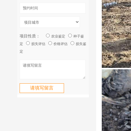
项目性质：
农业鉴定
种子鉴
定
损失评估
价格评估
损失鉴
定