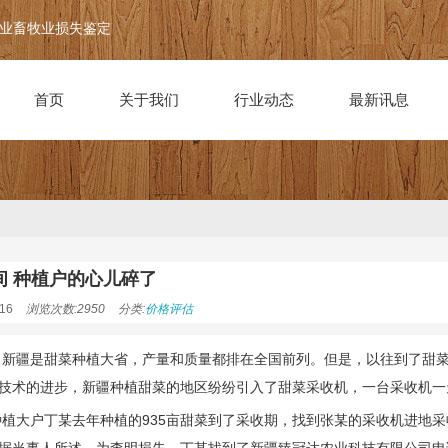
业畜牧业损失鉴定
首页
关于我们
行业动态
最新讯息
间 种植户的心儿碎了
16
浏览次数:2950
分类:
价格评估
）新疆是甜菜种植大省，产量和质量都排在全国前列。但是，以往到了甜
技术的进步，新疆种植甜菜的地区纷纷引入了甜菜采收机，一台采收机一天
种植大户丁某去年种植的935亩甜菜到了采收期，找到张某的采收机进地