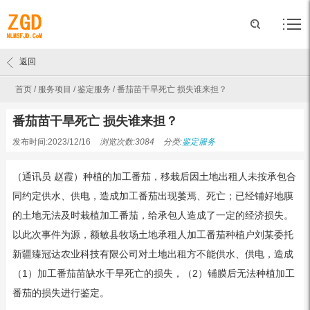
返回
首页
/
服务项目
/
鉴定服务
/
番茄苗干旱死亡 损失谁来担？
番茄苗干旱死亡 损失谁来担？
发布时间:2023/12/16
浏览次数:3084
分类:
鉴定服务
（通讯员 赵霞）种植的加工番茄，移栽后因土地出租人未按承包合
同约定供水、供电，造成加工番茄出现萎焉、死亡；已经铺好地膜
的土地无法及时栽植加工番茄，给承包人造成了一定的经济损失。
以此次事件为源，额敏县牧场土地承租人加工番茄种植户刘某委托
新疆臻冠达农业科技有限公司对土地出租方不能供水、供电，造成
（1）加工番茄苗缺水干旱死亡的损失，（2）铺膜后无法种植加工
番茄的损失进行鉴定。