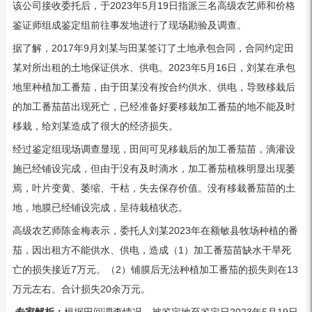
该公司接收委托后，于2023年5月19日指派三名高级农艺师和价格
鉴证师组成鉴定组前往事发地进行了现场勘验及调查。
据了解，2017年9月刘某与田某签订了土地承包合同，合同约定田
某对所出租的土地保证供水、供电。2023年5月16日，刘某在承包
地里种植加工番茄，由于田某没有按合约供水、供电，导致移栽后
的加工番茄苗出现死亡，已经准备好要移栽加工番茄的地不能及时
移栽，给刘某造成了很大的经济损失。
经过鉴定组现场调查显现，田间可见移栽后的加工番茄苗，滴灌设
施已经铺设完成，但由于没有及时滴水，加工番茄植株明显出现萎
焉，叶片变黄、萎缩、干枯，失去保存价值。没有移栽番茄苗的土
地，地膜已经铺设完成，呈待栽植状态。
高级农艺师陈金梅表示，委托人刘某2023年在额敏县牧场种植的番
茄，因出租方不能供水、供电，造成（1）加工番茄苗缺水干旱死
亡的损失接近7万元。（2）铺膜后无法种植加工番茄的损失则在13
万元左右。合计损失20余万元。