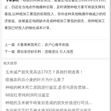
专家解析：
根据田间调查情况，被鉴定地至鉴定日2023年5月19日
止，仍还在当地农作物播种后期，及时调整种植方案可将损失降到
最低,以种植加工番茄的前期投入，弥补改种其他晚播作物减少的经
济效益。故被鉴定地因缺水造成种植加工番茄的损失，按种植加工
番茄已经投入的物化成本计算。
上一篇:
大量果树苗死亡，农户心痛寻依据
下一篇:
擅自采挖砂石料：违规违法 引人深思
相关推荐
玉米减产损失竟高达170万？真相扑朔迷离！
喷施农药后小麦的叶片为什么黄了
种植的树木死亡原因进行鉴定,是否与原告焚烧...
68亩红枣纯利润司法鉴定
种植的玉米被牛啃食后造成的损失价值进行司法...
农业鉴定于打瓜被水淹300亩的损失价值司法鉴定