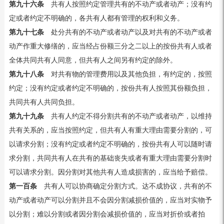
第九十六条
共有人按照约定管理共有的不动产或者动产；没有约
定或者约定不明确的，各共有人都有管理的权利和义务。
第九十七条
处分共有的不动产或者动产以及对共有的不动产或者
动产作重大修缮的，应当经占份额三分之二以上的按份共有人或者
全体共同共有人同意，但共有人之间另有约定的除外。
第九十八条
对共有物的管理费用以及其他负担，有约定的，按照
约定；没有约定或者约定不明确的，按份共有人按照其份额负担，
共同共有人共同负担。
第九十九条
共有人约定不得分割共有的不动产或者动产，以维持
共有关系的，应当按照约定，但共有人有重大理由需要分割的，可
以请求分割；没有约定或者约定不明确的，按份共有人可以随时请
求分割，共同共有人在共有的基础丧失或者有重大理由需要分割时
可以请求分割。因分割对其他共有人造成损害的，应当给予赔偿。
第一百条
共有人可以协商确定分割方式。达不成协议，共有的不
动产或者动产可以分割并且不会因分割减损价值的，应当对实物予
以分割；难以分割或者因分割会减损价值的，应当对折价或者拍