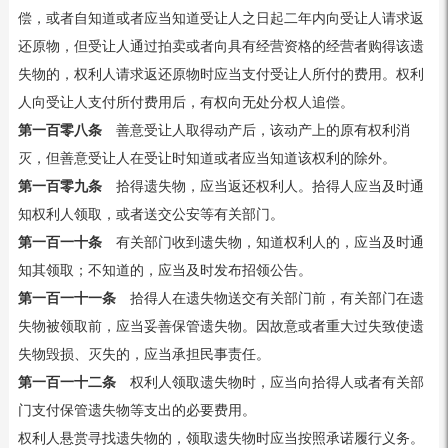
偿，或者自知道或者应当知道受让人之日起二年内向受让人请求返
还原物，但受让人通过拍卖或者向具有经营资格的经营者购得该遗
失物的，权利人请求返还原物时应当支付受让人所付的费用。权利
人向受让人支付所付费用后，有权向无处分权人追偿。
第一百零八条
善意受让人取得动产后，该动产上的原有权利消
灭，但善意受让人在受让时知道或者应当知道该权利的除外。
第一百零九条
拾得遗失物，应当返还权利人。拾得人应当及时通
知权利人领取，或者送交公安等有关部门。
第一百一十条
有关部门收到遗失物，知道权利人的，应当及时通
知其领取；不知道的，应当及时发布招领公告。
第一百一十一条
拾得人在遗失物送交有关部门前，有关部门在遗
失物被领取前，应当妥善保管遗失物。因故意或者重大过失致使遗
失物毁损、灭失的，应当承担民事责任。
第一百一十二条
权利人领取遗失物时，应当向拾得人或者有关部
门支付保管遗失物等支出的必要费用。
权利人悬赏寻找遗失物的，领取遗失物时应当按照承诺履行义务。