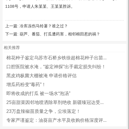
1108号，申请人朱某某、王某某胜诉。
上一篇:
冷库冻伤马铃薯？谁之过？
下一篇:
葫芦、番茄、打瓜遭药害，相邻棉田惹的祸？
相关推荐
棉花种子鉴定乌苏市石桥乡铁徐超棉花种子出苗...
口腔医院被水淹，“鉴定神探”出手裁定损失纠纷！
黑皮鸡枞菌大棚被淹 申请价格评估
增瓜药粉变“毒药”！
即将收成的打瓜 被一场水“泡汤”
25亩甜菜因邻地喷洒除草剂绝收 新疆臻冠达受...
23万盘辣椒苗质量之争，尘埃落定！
专家严谨鉴定：油葵亩产水平及收购价格深度评...