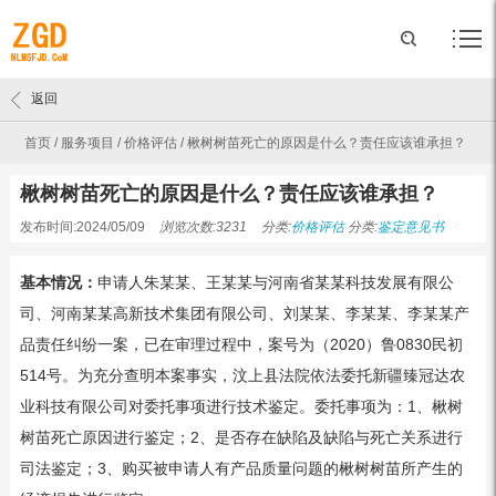
返回
首页
/
服务项目
/
价格评估
/
楸树树苗死亡的原因是什么？责任应该谁承担？
楸树树苗死亡的原因是什么？责任应该谁承担？
发布时间:2024/05/09
浏览次数:3231
分类:
价格评估
分类:
鉴定意见书
基本情况：
申请人朱某某、王某某与河南省某某科技发展有限公
司、河南某某高新技术集团有限公司、刘某某、李某某、李某某产
品责任纠纷一案，已在审理过程中，案号为（2020）鲁0830民初
514号。为充分查明本案事实，汶上县法院依法委托新疆臻冠达农
业科技有限公司对委托事项进行技术鉴定。委托事项为：1、楸树
树苗死亡原因进行鉴定；2、是否存在缺陷及缺陷与死亡关系进行
司法鉴定；3、购买被申请人有产品质量问题的楸树树苗所产生的