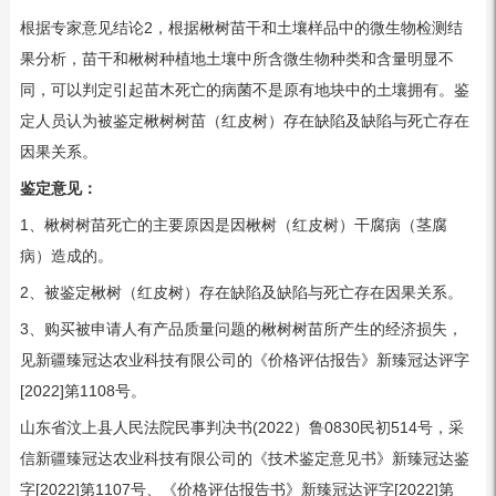
根据专家意见结论2，根据楸树苗干和土壤样品中的微生物检测结
果分析，苗干和楸树种植地土壤中所含微生物种类和含量明显不
同，可以判定引起苗木死亡的病菌不是原有地块中的土壤拥有。鉴
定人员认为被鉴定楸树树苗（红皮树）存在缺陷及缺陷与死亡存在
因果关系。
鉴定意见：
1、楸树树苗死亡的主要原因是因楸树（红皮树）干腐病（茎腐
病）造成的。
2、被鉴定楸树（红皮树）存在缺陷及缺陷与死亡存在因果关系。
3、购买被申请人有产品质量问题的楸树树苗所产生的经济损失，
见新疆臻冠达农业科技有限公司的《价格评估报告》新臻冠达评字
[2022]第1108号。
山东省汶上县人民法院民事判决书(2022）鲁0830民初514号，采
信新疆臻冠达农业科技有限公司的《技术鉴定意见书》新臻冠达鉴
字[2022]第1107号、《价格评估报告书》新臻冠达评字[2022]第