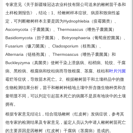
专家意见《关于新疆臻冠达农业科技有限公司送来的楸树苗干条和
土样检测报告》，结论：1、经楸树样本症状、病原和致病性鉴
定，可判断楸树样本主要是因为Hydnophlebia（疫霉菌类）、
Ascomycota（子囊菌属）、Thermoascus（嗜热子囊菌属）
Basidiomycota（担子菌属）、Botryosphaeria（葡萄座腔菌属）、
Fusarium（镰刀菌属）、Cladosporium（枝孢属）、
Alternaria（链格孢属）、Thermoascus（嗜热子囊菌属）和
Buckleyzyma（真菌类）使树干染上溃疡病、枯梢病、轮纹、干腐
病、黑粉病、根腐病和纹枯病而导致根腐、茎腐、枝枯和
叶片污斑
霉烂等症状，导致苗木死亡。2、根据楸树苗干和土壤样品中的微
生物检测结果分析，苗干和楸树种植地土壤中所含微生物种类和含
量明显不同，可以判定引起苗木死亡的病菌不是原有地块中的土壤
拥有。
根据专家意见结论1，结合现场楸树（红皮树）发病症状，参考其
他专家的检测结果及专家意见，鉴定人员认为申请人楸树树苗死亡
的主要原因是因楸树（红皮树）干腐病（茎腐病）造成的。