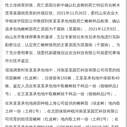
性土传病害所致，死亡原因分析中确认红皮树的死亡特征符合树木
受茎基腐病危害的外观症状。2021年11月26日，委托山东农业大
学植保学院邵云华教授到朱某某承包地取死亡楸树样品检测，确认
该承包地楸树苗死亡原因为干腐病（茎腐病）。2021年12月9日，
由山东齐鲁律师事务所邀请，五位专家前往朱传后承包地进行实际
勘察论证，认定死亡楸树致死的主要原因为茎腐病（干腐病）。为
了充分查明事实，现委托新疆臻冠达农业科技有限公司就委托事项
作出技术鉴定。
现场调查时朱某某承包地中，河南某某园艺科技有限公司培育的组
培苗楸树（红皮树），仅保留有155株，王某某承包地中保留有40
株。鉴定人员在朱某某承包地中取楸树枝干样品一份（植物样品1
号），在王某某承包地中取楸树枝干样品一份（植物样品2号）。
在朱某某承包地南部种植上海公司提供的楸树苗（绿皮树）地内取
土样一份（土样1号）；在北部保留种植河南某某园艺科技有限公
司培育的组培苗楸树（红皮树）地内取土样一份（土样2号）；在