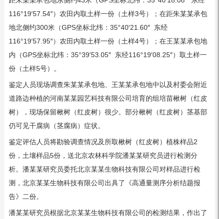
距朱某某承包地东侧约43米（GPS坐标北纬：35°40′18.08″ 东经
116°19′57.54″）农田内取土样一份（土样3号）；在距朱某某承包
地北侧约300米（GPS坐标北纬：35°40′21.60″ 东经
116°19′57.95″）农田内取土样一份（土样4号）；在王某某承包地
内（GPS坐标北纬：35°39′53.05″ 东经116°19′08.25″）取土样一
份（土样5号）。
鉴定人员现场调查朱某某承包地、王某某承包地中以及村委会附近
道路边种植的河南某某园艺科技有限公司培育的组培苗楸树（红皮
树），现场保留楸树（红皮树）很少。部分楸树（红皮树）茎基部
仍可见干腐病（茎腐病）症状。
鉴定评估人员将勘验调查情况及所取楸树（红皮树）植株样品2
份，土壤样品5份，送北京农林科学院潘某某研究员进行检测分
析。潘某某研究员委托北京某某生物科技有限公司对样品进行检
测，北京某某生物科技有限公司出具了《高通量测序分析结题报
告》二份。
潘某某研究员根据北京某某生物科技有限公司的检测结果，作出了