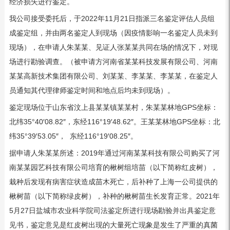
经济损失进行鉴定。
我公司接受委托后，于2022年11月21日指派三名鉴定评估人员组
成鉴定组，并由两名鉴定人到现场（因疫情影响一名鉴定人员未到
现场），在申请人朱某某、见证人张某某共同在场的情况下，对现
场进行勘验调查。（被申请方河南省某某科技发展有限公司、河南
某某高新技术集团有限公司、刘某某、李某某、李某某，在鉴定人
员通知其代理律师鉴定时间和地点后均未到现场）。
鉴定现场位于山东省汶上县某某镇某某村，朱某某林地GPS坐标：
北纬35°40′08.82″，东经116°19′48.62″。王某某林地GPS坐标：北
纬35°39′53.05″， 东经116°19′08.25″。
据申请人朱某某所述：2019年通过河南某某科技有限公司购买了河
南某某园艺科技有限公司培育的楸树组培苗（以下简称红皮树），
栽种后发现有病害症状造成苗木死亡，后补种了上海一公司提供的
楸树苗（以下简称绿皮树），补种的楸树苗生长发育正常。2021年
5月27日盐城市农业科学院司法鉴定所进行现场勘验并出具鉴定意
见书，鉴定意见是红皮树出现的大量死亡现象是发生了严重的真菌