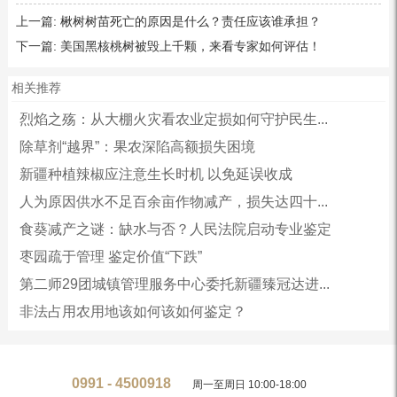
上一篇:
楸树树苗死亡的原因是什么？责任应该谁承担？
下一篇:
美国黑核桃树被毁上千颗，来看专家如何评估！
相关推荐
烈焰之殇：从大棚火灾看农业定损如何守护民生...
除草剂“越界”：果农深陷高额损失困境
新疆种植辣椒应注意生长时机 以免延误收成
人为原因供水不足百余亩作物减产，损失达四十...
食葵减产之谜：缺水与否？人民法院启动专业鉴定
枣园疏于管理 鉴定价值“下跌”
第二师29团城镇管理服务中心委托新疆臻冠达进...
非法占用农用地该如何该如何鉴定？
0991 - 4500918
周一至周日 10:00-18:00