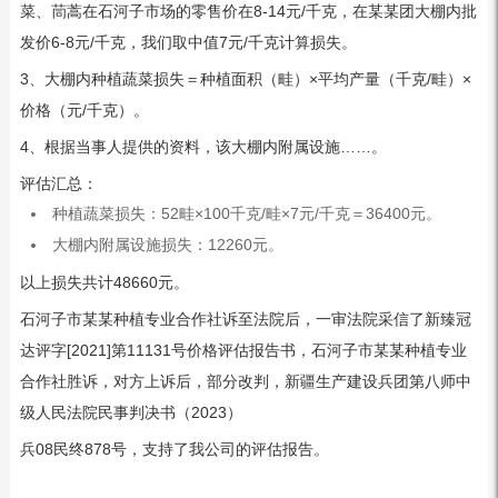
菜、茼蒿在石河子市场的零售价在8-14元/千克，在某某团大棚内批
发价6-8元/千克，我们取中值7元/千克计算损失。
3、大棚内种植蔬菜损失＝种植面积（畦）×平均产量（千克/畦）×
价格（元/千克）。
4、根据当事人提供的资料，该大棚内附属设施……。
评估汇总：
种植蔬菜损失：52畦×100千克/畦×7元/千克＝36400元。
大棚内附属设施损失：12260元。
以上损失共计48660元。
石河子市某某种植专业合作社诉至法院后，一审法院采信了新臻冠
达评字[2021]第11131号价格评估报告书，石河子市某某种植专业
合作社胜诉，对方上诉后，部分改判，新疆生产建设兵团第八师中
级人民法院民事判决书（2023）
兵08民终878号，支持了我公司的评估报告。