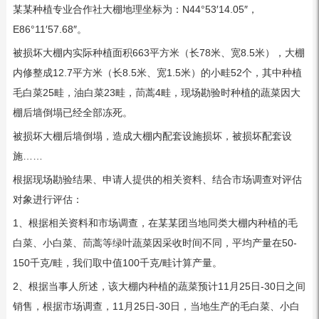
某某种植专业合作社大棚地理坐标为：N44°53′14.05″，
E86°11′57.68″。
被损坏大棚内实际种植面积663平方米（长78米、宽8.5米），大棚
内修整成12.7平方米（长8.5米、宽1.5米）的小畦52个，其中种植
毛白菜25畦，油白菜23畦，茼蒿4畦，现场勘验时种植的蔬菜因大
棚后墙倒塌已经全部冻死。
被损坏大棚后墙倒塌，造成大棚内配套设施损坏，被损坏配套设
施……
根据现场勘验结果、申请人提供的相关资料、结合市场调查对评估
对象进行评估：
1、根据相关资料和市场调查，在某某团当地同类大棚内种植的毛
白菜、小白菜、茼蒿等绿叶蔬菜因采收时间不同，平均产量在50-
150千克/畦，我们取中值100千克/畦计算产量。
2、根据当事人所述，该大棚内种植的蔬菜预计11月25日-30日之间
销售，根据市场调查，11月25日-30日，当地生产的毛白菜、小白