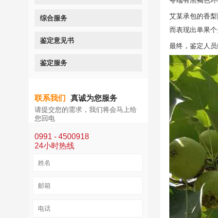
萼端有黑褐色环
艾某承包的香梨
综合服务
而表现出单果个
鉴定意见书
最终，鉴定人员
鉴定服务
联系我们
真诚为您服务
请提交您的需求，我们将会马上给
您回电
0991 - 4500918
24小时热线