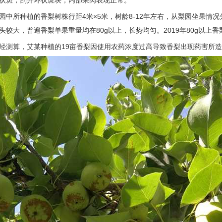
状斑，剖开环状斑块，内部果肉表现正常。
园中所种植的香梨树株行距4米×5米，树龄8-12年左右，从梨园坐果情况
头较大，普遍香梨单果重量均在80g以上，长势均匀。2019年80g以上香
经测算，艾某种植的19亩香梨因使用农药浓度过高导致香梨出现药害所造成的