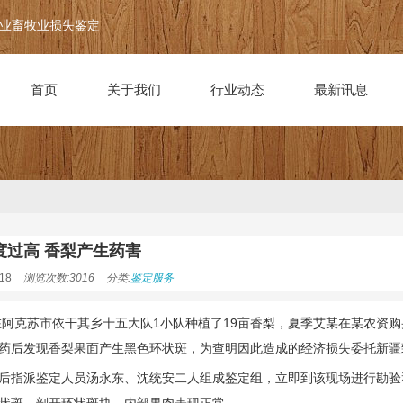
业畜牧业损失鉴定
首页
关于我们
行业动态
最新讯息
度过高 香梨产生药害
18
浏览次数:3016
分类:
鉴定服务
某在阿克苏市依干其乡十五大队1小队种植了19亩香梨，夏季艾某在某农资
药后发现香梨果面产生黑色环状斑，为查明因此造成的经济损失委托新疆
后指派鉴定人员汤永东、沈统安二人组成鉴定组，立即到该现场进行勘验