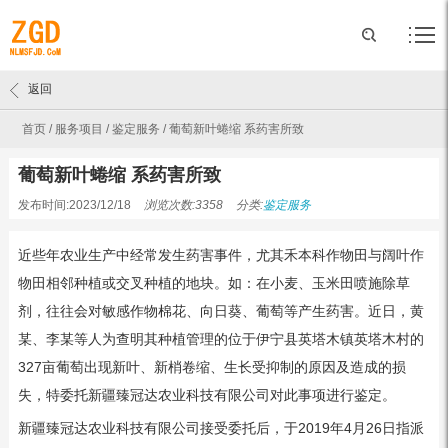
返回
首页
/
服务项目
/
鉴定服务
/
葡萄新叶蜷缩 系药害所致
葡萄新叶蜷缩 系药害所致
发布时间:2023/12/18
浏览次数:3358
分类:
鉴定服务
近些年农业生产中经常发生药害事件，尤其禾本科作物田与阔叶作
物田相邻种植或交叉种植的地块。如：在小麦、玉米田喷施除草
剂，往往会对敏感作物棉花、向日葵、葡萄等产生药害。近日，黄
某、李某等人为查明其种植管理的位于伊宁县英塔木镇英塔木村的
327亩葡萄出现新叶、新梢卷缩、生长受抑制的原因及造成的损
失，特委托新疆臻冠达农业科技有限公司对此事项进行鉴定。
新疆臻冠达农业科技有限公司接受委托后，于2019年4月26日指派