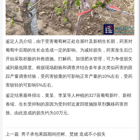
鉴定人员介绍，由于受害葡萄树正处在展叶及新梢生长期，药害对
葡萄中后期的生长会造成一定的影响。为减轻损失，药害发生后已
开始采取积极的补救措施。打解药、加强肥水管理，可力争使损失
减到最低限度。根据现场勘验和调查并结合多年多次类似药害的跟
踪产量调查经验，受药害较重的可影响正常产量的10%左右，受药
害较轻的可影响5%左右。
鉴定结果最终得出，黄某、李某等人种植的327亩葡萄新叶、新梢
卷缩、生长受抑制的原因为受到邻近麦田喷施除草剂飘移药害所
致。由此造成的损失约为10万元。
上一篇:
男子承包果园期间挖树、焚烧 造成不小损失