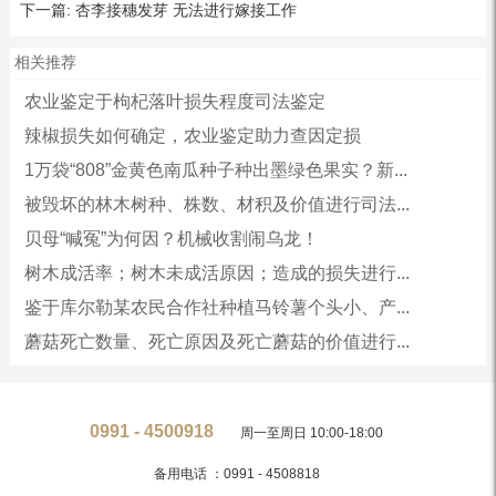
下一篇:
杏李接穗发芽 无法进行嫁接工作
相关推荐
农业鉴定于枸杞落叶损失程度司法鉴定
辣椒损失如何确定，农业鉴定助力查因定损
1万袋“808”金黄色南瓜种子种出墨绿色果实？新...
被毁坏的林木树种、株数、材积及价值进行司法...
贝母“喊冤”为何因？机械收割闹乌龙！
树木成活率；树木未成活原因；造成的损失进行...
鉴于库尔勒某农民合作社种植马铃薯个头小、产...
蘑菇死亡数量、死亡原因及死亡蘑菇的价值进行...
0991 - 4500918
周一至周日 10:00-18:00
备用电话 ：0991 - 4508818