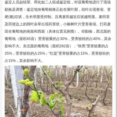
鉴定人员赵桂荣、周化如二人组成鉴定组，对该葡萄地进行了现场
勘验及调查：鉴定地块葡萄植株正处在展叶期，幼叶出现卷缩、变
硬(脆)症状，生长明显受抑制。且离麦田越近症状越明显。麦田里
及田埂边上的阔叶杂草出现药害状，小榆树叶片受害卷缩。打药麦
田在葡萄地的南面和西面（具体位置见附图）。经勘验，西北面的
葡萄地（面积45亩）受害较重的占30%，受害较轻的占40%，其余
影响不大。东北面的葡萄地（面积282亩），“秋黑”受害较重的占
25%，受害较轻的占25%；“红提”受害较重的占15%，受害较轻的
占15%，其余影响不大。