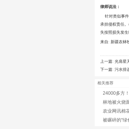
律师说法：
针对类似事件，
承担侵权责任。
失按照损失发生
来自: 新疆农
上一篇:
光肩星
下一篇:
污水排
相关推荐
24000多
林地被火烧面
农业网讯棉
被碾碎的“绿