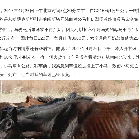
2017年4月26日下午北京时间5点30分左右，在G216线4公里处，一辆
驹是从哈萨克斯坦引进的阔斯塔乃纯血种公马和伊犁昭苏纯血母马杂交第
理特性，马驹死后母马将不再产奶。因此可以挤六个月马奶的母马不再产奶
斤左右， 因此每日120元，每月价值3600元，六个月的马奶总价值为21
起当时的情景还有些后怕。他说：“ 2017年4月26日下午，本人开甘G-
约60公里/小时左右，有一辆大货车（车号没有看清楚）从南向北驶来，
，小马窜向公路到我车前，我紧急刹车但还是撞上了小马，致使小马死亡
头上死亡，但当时我的车速已经很慢。”