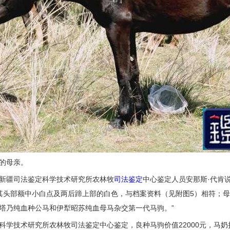
的母亲。
新疆司法鉴定科学技术研究所农林牧
司法鉴定
中心鉴定人员安那斯·代肯
其头部额中小白点及两后蹄上部的白色，与档案资料（见附图5）相符；
塔乃纯血种公马和伊犁昭苏纯血母马杂交第一代马驹。”
科学技术研究所农林牧司法鉴定中心鉴定，良种马驹价值22000元，马奶损