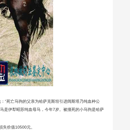
说：“死亡马驹的父亲为哈萨克斯坦引进阔斯塔乃纯血种公
母马是伊犁昭苏纯血母马，今年7岁。被撞死的小马驹是哈萨
失价值10500元。