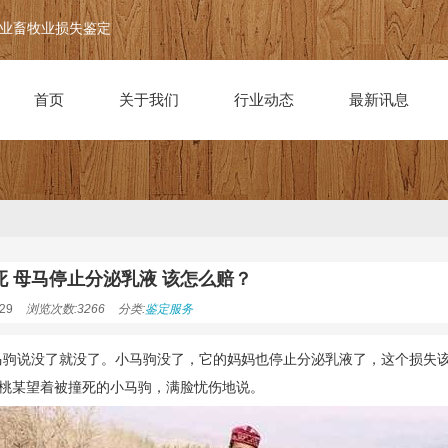
业畜牧业损失鉴定
首页
关于我们
行业动态
最新讯息
死 母马停止分泌乳液 该怎么赔？
29
浏览次数:3266
分类:
鉴定服务
马驹说没了就没了。小马驹没了，它的妈妈也停止分泌乳液了，这个损失该怎么
桃某望着被撞死的小马驹，满脸忧伤地说。