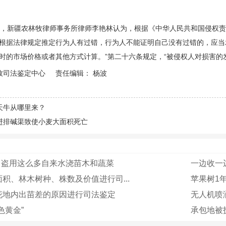
新疆农林牧律师事务所律师李艳林认为，根据《中华人民共和国侵权责
根据法律规定推定行为人有过错，行为人不能证明自己没有过错的，应当
时的市场价格或者其他方式计算。”第二十六条规定，“被侵权人对损害的
林牧司法鉴定中心 责任编辑： 杨波
天牛从哪里来？
进排碱渠致使小麦大面积死亡
方！盗用这么多自来水浇苗木和蔬菜
一边收一
积、林木树种、株数及价值进行司...
苹果树1
花地内出苗差的原因进行司法鉴定
无人机喷
色黄金”
承包地被