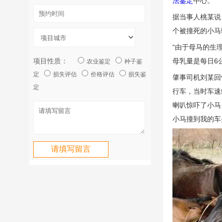
法鉴定
中心。
据当事人桃某说，
个被撞死的小马
“由于母马的生
项目性质：
母乳量是每日6公
农业鉴定
种子鉴
定
损失评估
价格评估
损失鉴
肇事司机刘某回忆
定
行车，当时车速
喇叭惊吓了小马
小马撞到我的车