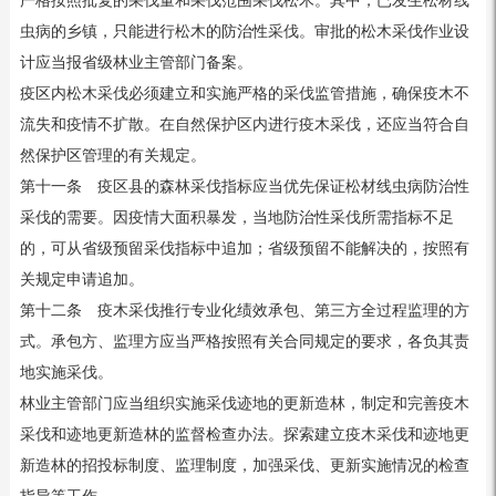
严格按照批复的采伐量和采伐范围采伐松木。其中，已发生松材线
虫病的乡镇，只能进行松木的防治性采伐。审批的松木采伐作业设
计应当报省级林业主管部门备案。
疫区内松木采伐必须建立和实施严格的采伐监管措施，确保疫木不
流失和疫情不扩散。在自然保护区内进行疫木采伐，还应当符合自
然保护区管理的有关规定。
第十一条 疫区县的森林采伐指标应当优先保证松材线虫病防治性
采伐的需要。因疫情大面积暴发，当地防治性采伐所需指标不足
的，可从省级预留采伐指标中追加；省级预留不能解决的，按照有
关规定申请追加。
第十二条 疫木采伐推行专业化绩效承包、第三方全过程监理的方
式。承包方、监理方应当严格按照有关合同规定的要求，各负其责
地实施采伐。
林业主管部门应当组织实施采伐迹地的更新造林，制定和完善疫木
采伐和迹地更新造林的监督检查办法。探索建立疫木采伐和迹地更
新造林的招投标制度、监理制度，加强采伐、更新实施情况的检查