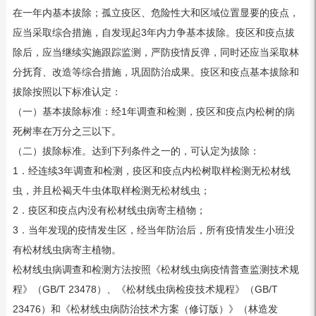
在一年内基本拔除；孤立疫区、危险性大和区域位置显要的疫点，
应当采取综合措施，自发现起3年内力争基本拔除。疫区和疫点拔
除后，应当继续实施跟踪监测，严防疫情反弹，同时还应当采取林
分抚育、改造等综合措施，巩固防治成果。疫区和疫点基本拔除和
拔除按照以下标准认定：
（一）基本拔除标准：经1年调查和检测，疫区和疫点内松树的病
死树率在万分之三以下。
（二）拔除标准。达到下列条件之一的，可认定为拔除：
1．经连续3年调查和检测，疫区和疫点内松树取样检测无松材线
虫，并且松褐天牛虫体取样检测无松材线虫；
2．疫区和疫点内没有松材线虫病寄主植物；
3．当年发现的疫情发生区，经当年防治后，所有疫情发生小班没
有松材线虫病寄主植物。
松材线虫病调查和检测方法按照《松材线虫病疫情普查监测技术规
程》（GB/T 23478）、《松材线虫病检疫技术规程》（GB/T
23476）和《松材线虫病防治技术方案（修订版）》（林造发