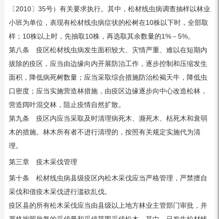
〔2010〕35号）有关要求执行。其中，松材线虫病调查抽样以林业
小班为单位，表现有松材线虫病症状的松树在10株以下时，全部取
样；10株以上时，先抽取10株，再选取其余数量的1%－5%。
第八条 疫区松材线虫病发生面积较大、灾情严重、难以在短期内
拔除的疫区，应当由边缘向内开展防治工作，逐步控制和压缩发生
面积，降低病死树数量；应当采取综合措施防治松褐天牛，降低虫
口密度；应当实施营造林措施，由疫区边缘逐步向中心改造松林，
营造阔叶混交林，阻止疫情自然扩散。
第九条 疫区内应当采取及时清理病死木、濒死木、枯死木和衰弱
木的措施。林木所有者不进行清理的，按照有关规定实施代为清
理。
第三章 疫木采伐管理
第十条 松材线虫病县级疫区内松木采伐应当严格管理，严禁擅自
采伐和借疫木采伐进行滥砍乱伐。
疫区县的所有松木采伐应当由县级以上地方林业主管部门审批，并