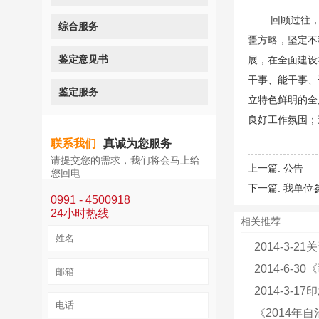
回顾过往，累累
综合服务
疆方略，坚定不
鉴定意见书
展，在全面建设
干事、能干事、
鉴定服务
立特色鲜明的全
良好工作氛围；
联系我们
真诚为您服务
请提交您的需求，我们将会马上给
上一篇:
公告
您回电
下一篇:
我单位参
0991 - 4500918
24小时热线
相关推荐
2014-3-
2014-6-
2014-3-
《2014年