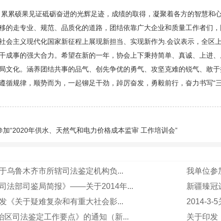
硕果见证砥砺奋进的光辉足迹，成绩的取得，凝聚着各方的智慧和心血
移的走专业、规范、品质化的道路，团结依靠广大企业和质量工作者们，
社会主义现代化国家新征程上展现新担当、实现新作为.会议表示，全区
干成事的强大合力。希望在新的一年，协会上下秉持简单、真诚、上进、
局文化。涵养团结共事的品气、创先争优的勇气、攻坚克难的锐气、敢于
遵循规律，顺势而为，一起铆足干劲，踔厉奋发，勇毅前行，奋力书写“三
加“2020年供水、天然气和电力价格成本监审 工作培训会”
21关于乌鲁木齐市所辖司法鉴定机构负...
我单位参加
30《司法部司鉴局简报》——关于2014年...
新疆臻冠
17印发《关于疑难复杂和有重大社会影...
2014-
自治区司法鉴定工作要点》的通知（新...
关于印发《