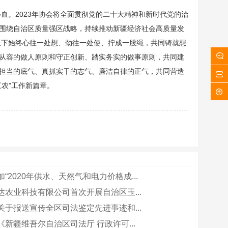
。2023年协会将全面贯彻党的二十大精神和新时代党的治
围绕自治区质量强区战略，持续推动新疆经济社会高质量发
上下始终心往一处想、劲往一处使、拧成一股绳，共同铸就想
从容的做人原则和守正创新、踏实务实的做事原则，共同建
担当的底气、真抓实干的志气、廉洁自律的正气，共同营造
农”工作新篇章。
“2020年供水、天然气和电力价格成...
达农业科技有限公司首次开展自治区玉...
3-5关于报送宣传全区司法鉴定先进事迹和...
新疆维吾尔自治区司法厅 行政许可...