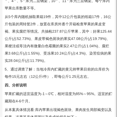
、4
、5
库为二层钢架，10
、11
库为三层钢架。每个库内
苹果出库数量不等。
从5个库内随机抽取果箱19件，其中12公斤包装的纸箱17件，16公
斤包装的周转筐2件，放置在库房外逐个开箱检查苹果的果皮变
褐、果实腐烂等情况。共抽检237.87公斤苹果，其中：好果125.44
公斤(占52.73%)、果皮带褐色斑块的果实47.08公斤(占19.79%)、
果梗洼或萼洼内有微量白色霉菌的果实2.47公斤(占1.04%)、腐烂
果3.68公斤(占1.55%)、受冻果10.24公斤(占4.3%)、染苦痘病的果
实28.04公斤(占11.79%)。
5、通过调查了解：当地冷库内贮藏的黄元帅苹果目前的出库价为
每件15元左右（12公斤/件），即每公斤1.25元左右。
四、分析说明
苹果贮藏的适宜温度为-1～0℃，相对湿度为85%～95%。适宜的贮
藏期在4-6个月。
从本案具体情况看:库内苹果出现褐色斑块、果肉发生局部褐变以及
烂果、冻果等具体原因以及造成的损失如下：