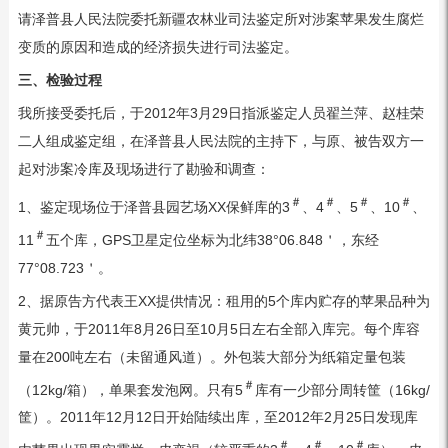
请泽普县人民法院委托新疆农林业司法鉴定所对涉案苹果发生腐烂
变质的原因和造成的经济损失进行司法鉴定。
三、检验过程
我所接受委托后，于2012年3月29日指派鉴定人员翟兰萍、赵桂荣
二人组成鉴定组，在泽普县人民法院的主持下，与原、被告双方一
起对涉案冷库及现场进行了勘验和调查：
＃
＃
＃
＃
1、鉴定现场位于泽普县园艺场XX保鲜库的3
、4
、5
、10
、
＃
11
五个库，GPS卫星定位坐标为北纬38°06.848＇，东经
77°08.723＇。
2、据原告方代表王XX提供情况：租用的5个库内贮存的苹果品种为
黄元帅，于2011年8月26日至10月5日左右全部入库完。每个库容
量在200吨左右（未留通风道）。外包装大部分为纸箱定量包装
＃
（12kg/箱），单果套发泡网。只有5
库有一少部分周转筐（16kg/
筐）。2011年12月12日开始陆续出库，至2012年2月25日发现库
＃
＃
＃