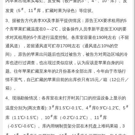
内苹果出现果实霉烂、皮变褐（较严重的3
、4
、10
库）、皮
＃
＃
发黄（5
、11
库，贮藏时果为绿色）等症状。
3、据被告方代表李XX及李新平提供情况：原告王XX要求租用的5
个库苹果贮藏温度在0～-2℃，设备操作人员李新平是按王XX的要
求对其租用的5个库进行温度控制。各库室容量在190吨左右（不留
通风道），若留通风道可贮存170吨左右（通风道占10%的空
间）。原告的苹果出问题后也找过被告方，被告方对周边区域的冷
库也进行过调查，也出现过类似症状，认为应该是苹果自身的问
题。往年苹果贮藏至来年的2月份基本全部出库，今年由于市场行
情不景气，自已贮藏的苹果目前的出库价只有15元／箱（12公斤／
箱）。
4、现场勘验情况：各库室在未打开时其门口的控温设备上显示的
＃
＃
＃
温度分别为(两次查看): 3
库1.5℃/-0.1℃、4
库0.9℃/-1.2℃、5
＃
＃
库（1.1℃/-1.5℃）、10
库（-0.2℃/-1.2℃）、11
库
（-0.5℃/-0.6℃）。库内用钢制货架分层在木托盘上堆码果箱，3
＃
＃
＃
＃
＃