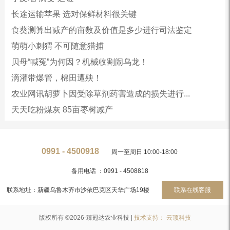
长途运输苹果 选对保鲜材料很关键
食葵测算出减产的亩数及价值是多少进行司法鉴定
萌萌小刺猬 不可随意猎捕
贝母“喊冤”为何因？机械收割闹乌龙！
滴灌带爆管，棉田遭殃！
农业网讯胡萝卜因受除草剂药害造成的损失进行...
天天吃粉煤灰 85亩枣树减产
0991 - 4500918
周一至周日 10:00-18:00
备用电话 ：0991 - 4508818
联系地址：新疆乌鲁木齐市沙依巴克区天华广场19楼
联系在线客服
版权所有 ©2026-臻冠达农业科技 |
技术支持： 云顶科技