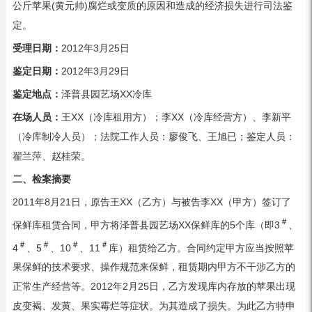
公斤苹果(黄元帅)腐烂或变质的原因和造成的经济损失进行司法鉴
定。
受理日期：
2012年3月25日
鉴定日期
：
2012年3月29日
鉴定地点
：
泽普县园艺场XX冷库
在场人员
：
王XX（冷库租用方）；李XX（冷库经营方）、李新平
（冷库制冷人员）；法院工作人员：廖俊飞、王旭已；鉴定人员：
翟兰萍、赵桂荣。
二、检案摘要
2011年8月21日，原告王XX（乙方）与被告李XX（甲方）签订了
＃
保鲜库租赁合同，甲方将泽普县园艺场XX保鲜库的5个库（即3
、
＃
＃
＃
＃
4
、5
、10
、11
库）租赁给乙方。合同约定甲方应当按照苹
果保鲜的技术要求、操作规范来保鲜，租赁期内甲方不干涉乙方的
正常生产经营等。2012年2月25日，乙方发现库内存放的苹果出现
皮变褐、发黄、果实霉烂等症状。为其造成了损失。为此乙方特申