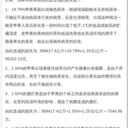
1、19.79%苹果果面出现褐色斑块，根据现场勘验未见有病原体，
可确定不是由病原体引发的病害，应是生理病害。出现这种情况一
般是苹果入库后若在某一段时间出现了低于-1℃的低温或较高的贮
藏湿度，使苹果的果肉组织受到低温伤害或在高湿环境的诱导下，
随着果实的衰老，就会出现褐色病变的症状。
由此造成的损失为: 389417.4公斤×19.79%×1.25元/公斤＝
96332.13元。
2、1.04%的苹果出现果梗洼或萼洼内产生微量白色霉菌，是由于库
内湿度过高，诱导了微生物病害发生。但该部分果实如经整理仍具
有商品价值，在此不做损失计算。
3、1.55%的腐烂果是由于苹果的个体之间差异或果面有损伤的果
实，在受到高湿环境的影响，感染了病菌造成的腐烂。
由此造成的损失为：389417.4公斤×1.55%×1.25元/公斤＝7544.96
元。