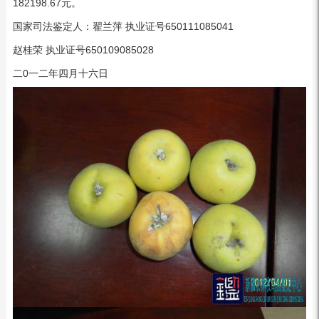
182198.67元。
国家司法鉴定人：翟兰萍 执业证号650111085041
赵桂荣 执业证号650109085028
二0一二年四月十六日