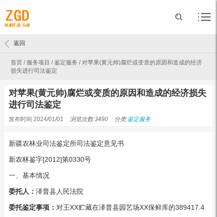
返回
首页
/
服务项目
/
鉴定服务
/
对苹果(黄元帅)腐烂或变质的原因和造成的经济
损失进行司法鉴定
对苹果(黄元帅)腐烂或变质的原因和造成的经济损失
进行司法鉴定
发布时间:2024/01/01
浏览次数:3490
分类:
鉴定服务
新疆农林业司法鉴定所司法鉴定意见书
新农林鉴字[2012]第0330号
一、基本情况
委托人：
泽普县人民法院
委托鉴定事项：
对王XX贮藏在泽普县园艺场XX保鲜库的389417.4