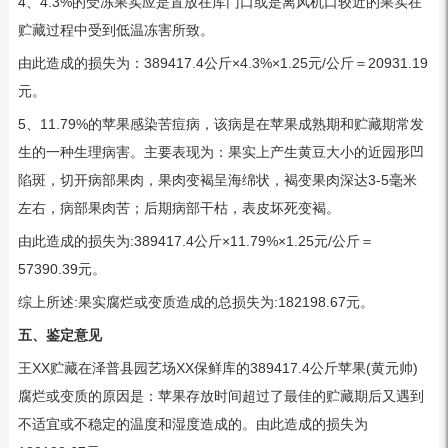
4、4.3%的受冻果实应是置放在库门口或是离风机口较近的果实在
贮藏过程中受到低温冻害所致。
由此造成的损失为：389417.4公斤×4.3%×1.25元/公斤＝20931.19
元。
5、11.79%的苹果感染苦痘病，该病是在苹果成熟期和贮藏期常发
生的一种生理病害。主要表现为：果实上产生黄豆大小的近园形凹
陷斑，切开病部果肉，果肉变褐呈海绵状，褐变果肉深达3-5毫米
左右，病部果肉苦；后期病部干枯，表皮坏死变褐。
由此造成的损失为:389417.4公斤×11.79%×1.25元/公斤＝
57390.39元。
综上所述:果实腐烂或变质造成的总损失为:182198.67元。
五、鉴定意见
王XX贮藏在泽普县园艺场XX保鲜库的389417.4公斤苹果(黄元帅)
腐烂或变质的原因是：苹果存放时间超过了最佳的贮藏期后又遇到
不适宜或不稳定的温度和湿度造成的。由此造成的损失为