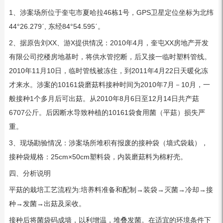
1、涉案场所位于奎屯市夏哈拉46栋1号，GPS卫星定位坐标为北纬
44°26.279ˊ, 东经84°54.595ˊ。
2、据原告刘XX、游X提供情况：2010年4月，奎屯XX房地产开发
有限公司挖楼房地基时，将供水管挖断，后又接一临时塑料管线。
2010年11月10日，临时管线被冻住，到2011年4月22日天暖化冻
才来水。涉案的10161袋磨菇料接种时间为2010年7月－10月，一
般接种1个多月后可出菇。从2010年8月6日至12月14日共产菇
6707公斤。后因断水导致种植的10161袋食用菌（平菇）损失严
重。
3、现场勘验情况：涉案场所堆积有报废的接种袋（墙式袋栽），
接种袋规格：25cm×50cm塑料袋，内装磨菇料为棉籽壳。
四、分析说明
平菇的栽培工艺流程为:培养料准备和配制→装袋→灭菌→冷却→接
种→发菌→出菇及采收。
接种后将菌袋码成墙，以利增温，堆叠发菌。在适宜的环境条件下