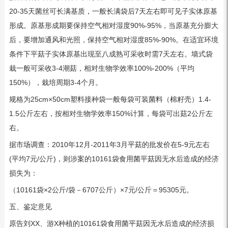
20-35天菌丝可长满基质，一般长满袋后7天左右即可见子实体原基
形成。原基形成期要保持空气相对湿度90%-95%，当原基充分膨大
后，要增加通风和光照，保持空气相对湿度85%-90%。在适宜环境
条件下平菇子实体原基出现至八成熟可采收时需7天左右。墙式袋
栽一般可采收3-4潮菇，相对生物学效率100%-200%（平均
150%），栽培周期3-4个月。
规格为25cm×50cm塑料接种袋一般每袋可装菌料（棉籽壳）1.4-
1.5公斤左右，按相对生物学效率150%计算，每袋可出菇2公斤左
右。
据市场调查：2010年12月-2011年3月平菇的批发价在5-9元左右
(平均7元/公斤)，则涉案的10161袋食用菌平菇因无水后造成的经济
损失为：
（10161袋×2公斤/袋－6707公斤）×7元/公斤＝95305元。
五、鉴定意见
原告刘XX、游X种植的10161袋食用菌平菇因无水后造成的经济损