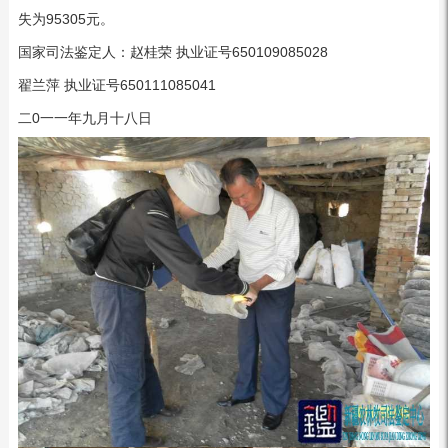
失为95305元。
国家司法鉴定人：赵桂荣 执业证号650109085028
翟兰萍 执业证号650111085041
二0一一年九月十八日