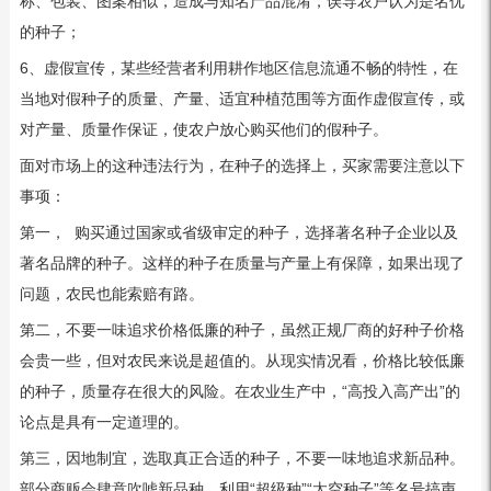
称、包装、图案相似，造成与知名产品混淆，误导农户认为是名优
的种子；
6、虚假宣传，某些经营者利用耕作地区信息流通不畅的特性，在
当地对假种子的质量、产量、适宜种植范围等方面作虚假宣传，或
对产量、质量作保证，使农户放心购买他们的假种子。
面对市场上的这种违法行为，在种子的选择上，买家需要注意以下
事项：
第一， 购买通过国家或省级审定的种子，选择著名种子企业以及
著名品牌的种子。这样的种子在质量与产量上有保障，如果出现了
问题，农民也能索赔有路。
第二，不要一味追求价格低廉的种子，虽然正规厂商的好种子价格
会贵一些，但对农民来说是超值的。从现实情况看，价格比较低廉
的种子，质量存在很大的风险。在农业生产中，“高投入高产出”的
论点是具有一定道理的。
第三，因地制宜，选取真正合适的种子，不要一味地追求新品种。
部分商贩会肆意吹嘘新品种，利用“超级种”“太空种子”等名号搞声