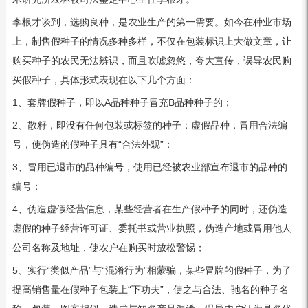
李根才谈到，选购良种，是农业生产的第一需要。如今在种业市场
上，制售假种子的情况多种多样，不仅在包装标识上大做文章，让
购买种子的农民无法辨识，而且吹嘘忽悠，夸大宣传，误导农民购
买假种子，具体形式表现在以下几个方面：
1、套牌假种子，即以A品种种子冒充B品种种子的；
2、散籽，即没有任何包装或标签的种子；虚假品种，冒用合法编
号，使伪造的假种子具有“合法外观”；
3、冒用已退市的品种编号，使用已经被农业部宣布退市的品种的
编号；
4、伪造虚假经营信息，某些经营者在生产假种子的同时，还伪造
虚假的种子经营许可证、委托书或营业执照，伪造产地或冒用他人
公司名称及地址，使农户在购买时放松警惕；
5、实行“类似产品”与“混淆行为”相蒙骗，某些冒牌的假种子，为了
提高销售量在假种子包装上“下功夫”，使之与合法、驰名的种子名