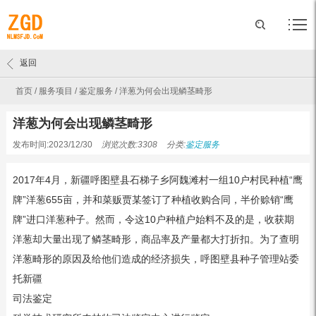
返回
首页
/
服务项目
/
鉴定服务
/
洋葱为何会出现鳞茎畸形
洋葱为何会出现鳞茎畸形
发布时间:2023/12/30
浏览次数:3308
分类:
鉴定服务
2017年4月，新疆呼图壁县石梯子乡阿魏滩村一组10户村民种植“鹰
牌”洋葱655亩，并和菜贩贾某签订了种植收购合同，半价赊销“鹰
牌”进口洋葱种子。然而，令这10户种植户始料不及的是，收获期
洋葱却大量出现了鳞茎畸形，商品率及产量都大打折扣。为了查明
洋葱畸形的原因及给他们造成的经济损失，呼图壁县种子管理站委
托新疆
司法鉴定