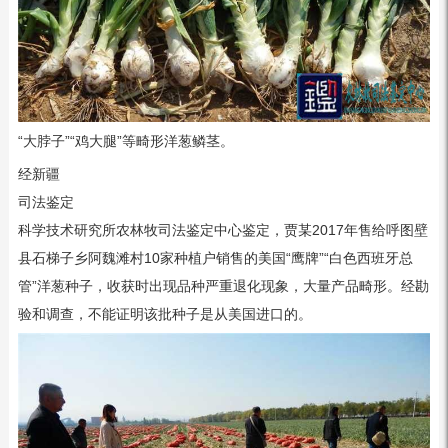
“大脖子”“鸡大腿”等畸形洋葱鳞茎。
经新疆
司法鉴定
科学技术研究所农林牧司法鉴定中心鉴定，贾某2017年售给呼图壁
县石梯子乡阿魏滩村10家种植户销售的美国“鹰牌”“白色西班牙总
管”洋葱种子，收获时出现品种严重退化现象，大量产品畸形。经勘
验和调查，不能证明该批种子是从美国进口的。