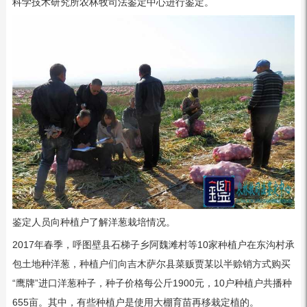
科学技术研究所农林牧司法鉴定中心进行鉴定。
鉴定人员向种植户了解洋葱栽培情况。
2017年春季，呼图壁县石梯子乡阿魏滩村等10家种植户在东沟村承
包土地种洋葱，种植户们向吉木萨尔县菜贩贾某以半赊销方式购买
“鹰牌”进口洋葱种子，种子价格每公斤1900元，10户种植户共播种
655亩。其中，有些种植户是使用大棚育苗再移栽定植的。