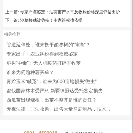
上一篇:
专家严谨鉴定：油葵亩产水平及收购价格深度评估出炉！
下一篇:
沙棘接穗被剪枝！主家维权找依据
相关推荐
管道延伸处，谁来抚平酸枣树的“阵痛”？
专家出手！农业纠纷得到权威鉴定
枣树“中毒”：无人机喷药打碎丰收梦
谁来为问题种薯买单？
青贮玉米“喊冤”：谁来为600亩地损失“做主”
盗伐国家林木受严惩 新疆臻冠达受托鉴定损失
西瓜苗出现烧根，出苗不整齐是谁的责任？
无视法律，非法收购、出售大量马鹿制品，技术...