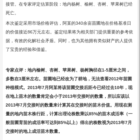
接管。在专家评定估算阶段：地内杨树、榆树、杏树、苹果树已经
死亡。
本次鉴定采用市场价格评估，阿某的340余亩苗圃地在价格基准日
的价值接近86万元左右。鉴定结果将为相关部门提供重要的参考依
据，有效的化解社会矛盾。同时，也为其他拥有类似财产的人提供
了宝贵的经验和借鉴。
专家点评：地内
榆树、杏树、苹果树、杨树胸径在1-5厘米之间，
多数在3厘米左右。苗圃地已经改为了耕地，无法查看2012年苗圃
种植模式。2013年7月阿某将该苗圃交接后距今已经过去10年，现
在地上苗木的数量肯定会小于2013年交接时的数量，所以应该以
2013年7月交接时的数量来计算其在交接时的苗木价值。用现在测
量的地内苗木株行距，计算出理论株数乘以85%的苗木成活率（一
般苗圃育苗的成活率可达到85%以上）得出的株数视为2013年7月
交接时的地上成活苗木数量。