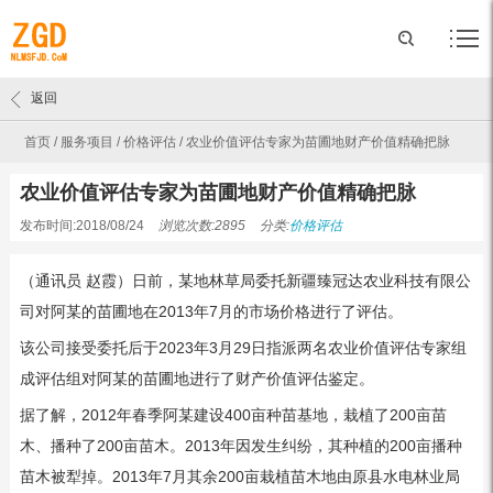
返回
首页
/
服务项目
/
价格评估
/
农业价值评估专家为苗圃地财产价值精确把脉
农业价值评估专家为苗圃地财产价值精确把脉
发布时间:2018/08/24
浏览次数:2895
分类:
价格评估
（通讯员 赵霞）日前，某地林草局委托新疆臻冠达农业科技有限公
司对阿某的苗圃地在2013年7月的市场价格进行了评估。
该公司接受委托后于2023年3月29日指派两名农业价值评估专家组
成评估组对阿某的苗圃地进行了财产价值评估鉴定。
据了解，2012年春季阿某建设400亩种苗基地，栽植了200亩苗
木、播种了200亩苗木。2013年因发生纠纷，其种植的200亩播种
苗木被犁掉。2013年7月其余200亩栽植苗木地由原县水电林业局