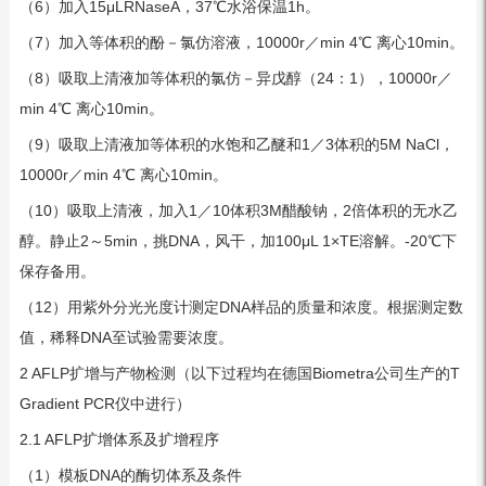
（6）加入15μLRNaseA，37℃水浴保温1h。
（7）加入等体积的酚－氯仿溶液，10000r／min 4℃ 离心10min。
（8）吸取上清液加等体积的氯仿－异戊醇（24：1），10000r／
min 4℃ 离心10min。
（9）吸取上清液加等体积的水饱和乙醚和1／3体积的5M NaCl，
10000r／min 4℃ 离心10min。
（10）吸取上清液，加入1／10体积3M醋酸钠，2倍体积的无水乙
醇。静止2～5min，挑DNA，风干，加100μL 1×TE溶解。-20℃下
保存备用。
（12）用紫外分光光度计测定DNA样品的质量和浓度。根据测定数
值，稀释DNA至试验需要浓度。
2 AFLP扩增与产物检测（以下过程均在德国Biometra公司生产的T
Gradient PCR仪中进行）
2.1 AFLP扩增体系及扩增程序
（1）模板DNA的酶切体系及条件