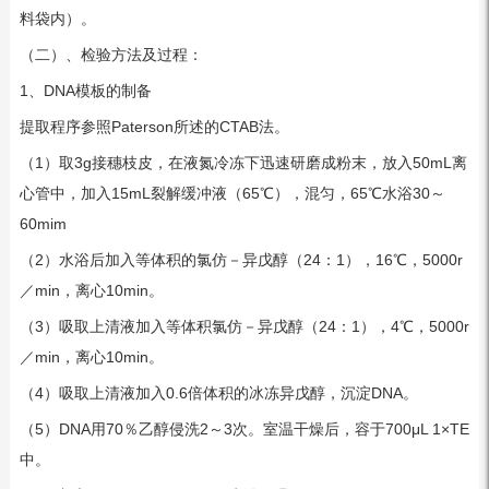
料袋内）。
（二）、检验方法及过程：
1、DNA模板的制备
提取程序参照Paterson所述的CTAB法。
（1）取3g接穗枝皮，在液氮冷冻下迅速研磨成粉末，放入50mL离
心管中，加入15mL裂解缓冲液（65℃），混匀，65℃水浴30～
60mim
（2）水浴后加入等体积的氯仿－异戊醇（24：1），16℃，5000r
／min，离心10min。
（3）吸取上清液加入等体积氯仿－异戊醇（24：1），4℃，5000r
／min，离心10min。
（4）吸取上清液加入0.6倍体积的冰冻异戊醇，沉淀DNA。
（5）DNA用70％乙醇侵洗2～3次。室温干燥后，容于700μL 1×TE
中。